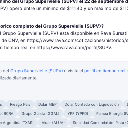
inimo del Grupo Supervielle (SUPV) el 22 de septiembre 
UPV) opero entre un minimo de $111,40 y un maximo de $11
torico completo del Grupo Supervielle (SUPV)?
l Grupo Supervielle (SUPV) esta disponible en Rava Bursati
de CNV, en https://www.rava.com/cotizaciones/historico/
en tiempo real en https://www.rava.com/perfil/SUPV.
o del
Grupo Supervielle (SUPV)
o visita el
perfil en tiempo real 
lizada diariamente.
s
Riesgo País
Dólar MEP
Dólar Contado con Liquidación
el BCRA
Grupo Galicia (GGAL)
YPF (YPFD)
Pampa Energía (
m Argentina (TXAR)
Aluar (ALUA)
Sociedad Comercial del Plata 