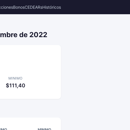
cciones
Bonos
CEDEARs
Históricos
iembre de 2022
MINIMO
$111,40
IMO
MINIMO