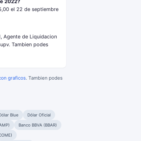
de 2022?
5,00 el 22 de septiembre
l, Agente de Liquidacion
supv. Tambien podes
con graficos
. Tambien podes
Dólar Blue
Dólar Oficial
PAMP)
Banco BBVA (BBAR)
(COME)