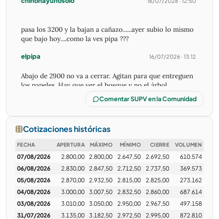
chinohayunosolo
16/07/2026 · 12:50
pasa los 3200 y la bajan a cañazo......ayer subio lo mismo
que bajo hoy....como la ves pipa ???
elpipa
16/07/2026 · 13:12
Abajo de 2900 no va a cerrar. Agitan para que entreguen
los papeles. Hay que ver el bosque y no el árbol.
Es zona de compra esta no de venta.
Comentar SUPV en la Comunidad
chinohayunosolo
16/07/2026 · 13:32
Cotizaciones históricas
excelente
FECHA
APERTURA
MÁXIMO
MÍNIMO
CIERRE
VOLUMEN
07/08/2026
2.800,00
2.800,00
2.647,50
2.692,50
610.574
chinohayunosolo
17/07/2026 · 07:14
feo el pre de aca....que mierd........todo USA es ???'
06/08/2026
2.830,00
2.847,50
2.712,50
2.737,50
369.573
05/08/2026
2.870,00
2.932,50
2.815,00
2.825,00
273.162
chinohayunosolo
28/07/2026 · 08:59
04/08/2026
3.000,00
3.007,50
2.832,50
2.860,00
687.614
de 9 a 10.40 hace tiempo ya....cuando llega a 10.40 se
03/08/2026
3.010,00
3.050,00
2.950,00
2.967,50
497.158
pincha
31/07/2026
3.135,00
3.182,50
2.972,50
2.995,00
872.810