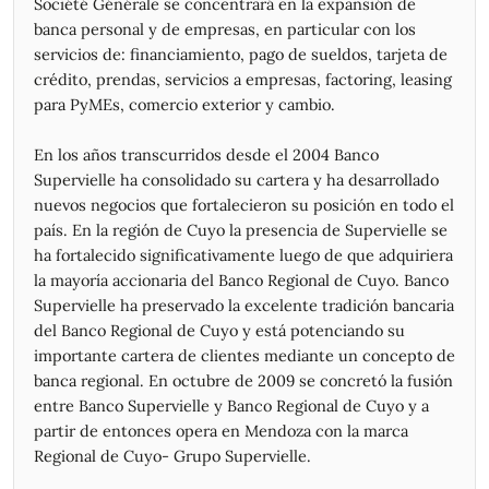
Société Générale se concentrará en la expansión de
05/06/2026
2.902,50
2.910,00
2.790,00
2.835,00
299.422
banca personal y de empresas, en particular con los
04/06/2026
2.895,00
2.975,00
2.855,00
2.902,50
331.742
servicios de: financiamiento, pago de sueldos, tarjeta de
03/06/2026
3.015,00
3.015,00
2.865,00
2.902,50
1.022.537
crédito, prendas, servicios a empresas, factoring, leasing
02/06/2026
2.965,00
3.030,00
2.857,50
2.965,00
979.004
para PyMEs, comercio exterior y cambio.
01/06/2026
2.880,00
2.970,00
2.840,00
2.957,50
915.733
29/05/2026
2.765,00
2.885,00
2.712,50
2.880,00
1.178.285
En los años transcurridos desde el 2004 Banco
28/05/2026
2.800,00
2.902,50
2.680,00
2.762,50
1.304.948
Supervielle ha consolidado su cartera y ha desarrollado
27/05/2026
2.500,00
2.825,00
2.500,00
2.740,00
2.518.111
nuevos negocios que fortalecieron su posición en todo el
26/05/2026
2.389,00
2.525,00
2.386,00
2.499,00
540.458
país. En la región de Cuyo la presencia de Supervielle se
22/05/2026
2.445,00
2.494,00
2.344,00
2.356,00
358.447
ha fortalecido significativamente luego de que adquiriera
21/05/2026
2.270,00
2.450,00
2.268,00
2.270,00
796.328
la mayoría accionaria del Banco Regional de Cuyo. Banco
20/05/2026
2.230,00
2.330,00
2.208,00
2.305,00
644.008
Supervielle ha preservado la excelente tradición bancaria
19/05/2026
2.330,00
2.330,00
2.204,00
2.211,00
753.430
del Banco Regional de Cuyo y está potenciando su
18/05/2026
2.240,00
2.343,00
2.201,00
2.330,00
770.467
importante cartera de clientes mediante un concepto de
15/05/2026
2.320,00
2.326,00
2.205,00
2.240,00
764.254
banca regional. En octubre de 2009 se concretó la fusión
14/05/2026
2.280,00
2.360,00
2.255,00
2.319,00
281.959
entre Banco Supervielle y Banco Regional de Cuyo y a
partir de entonces opera en Mendoza con la marca
13/05/2026
2.348,00
2.348,00
2.246,00
2.276,00
623.359
Regional de Cuyo- Grupo Supervielle.
12/05/2026
2.441,00
2.443,00
2.301,00
2.322,00
964.924
11/05/2026
2.396,00
2.460,00
2.362,00
2.443,00
600.033