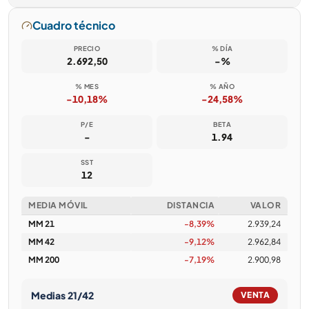
Cuadro técnico
PRECIO
% DÍA
2.692,50
-%
% MES
% AÑO
-10,18%
-24,58%
P/E
BETA
-
1.94
SST
12
MEDIA MÓVIL
DISTANCIA
VALOR
MM 21
-8,39%
2.939,24
MM 42
-9,12%
2.962,84
MM 200
-7,19%
2.900,98
Medias 21/42
VENTA