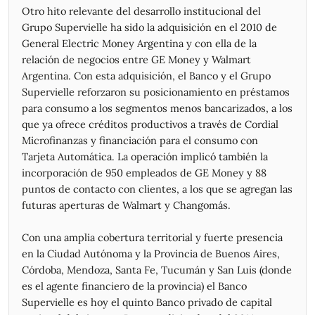
Otro hito relevante del desarrollo institucional del
08/05/2026
2.520,00
2.580,00
2.372,00
2.399,00
619.827
Grupo Supervielle ha sido la adquisición en el 2010 de
07/05/2026
2.595,00
2.622,50
2.500,00
2.547,50
255.071
General Electric Money Argentina y con ella de la
06/05/2026
2.480,00
2.640,00
2.465,00
2.592,50
910.084
relación de negocios entre GE Money y Walmart
05/05/2026
2.389,00
2.468,00
2.373,00
2.419,00
298.262
Argentina. Con esta adquisición, el Banco y el Grupo
04/05/2026
2.465,00
2.467,00
2.372,00
2.465,00
852.397
Supervielle reforzaron su posicionamiento en préstamos
30/04/2026
2.565,00
2.585,00
2.431,00
2.476,00
858.099
para consumo a los segmentos menos bancarizados, a los
29/04/2026
2.682,50
2.690,00
2.540,00
2.542,50
868.115
que ya ofrece créditos productivos a través de Cordial
28/04/2026
2.680,00
2.710,00
2.617,50
2.682,50
163.282
Microfinanzas y financiación para el consumo con
27/04/2026
2.740,00
2.740,00
2.657,50
2.685,00
258.713
Tarjeta Automática. La operación implicó también la
24/04/2026
2.600,00
2.760,00
2.582,50
2.682,50
532.059
incorporación de 950 empleados de GE Money y 88
23/04/2026
2.770,00
2.820,00
2.630,00
2.640,00
401.295
puntos de contacto con clientes, a los que se agregan las
22/04/2026
2.922,50
2.925,00
2.790,00
2.810,00
329.937
futuras aperturas de Walmart y Changomás.
21/04/2026
2.902,50
2.920,00
2.850,00
2.887,50
342.311
20/04/2026
2.867,50
2.930,00
2.775,00
2.902,50
495.121
Con una amplia cobertura territorial y fuerte presencia
17/04/2026
2.890,00
2.900,00
2.805,00
2.860,00
493.760
en la Ciudad Autónoma y la Provincia de Buenos Aires,
16/04/2026
2.822,50
2.890,00
2.785,00
2.870,00
499.987
Córdoba, Mendoza, Santa Fe, Tucumán y San Luis (donde
15/04/2026
2.840,00
2.887,50
2.772,50
2.812,50
451.399
es el agente financiero de la provincia) el Banco
14/04/2026
2.805,00
2.920,00
2.785,00
2.805,00
482.673
Supervielle es hoy el quinto Banco privado de capital