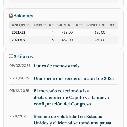
Balances
AÑO/MES
TRIMESTRE
CAPITAL
RES. TRIMESTRE
RES. EJER
2021/12
4
456,00
-682,00
-
2021/09
3
457,00
-60,00
-
Artículos
Lunes de menos a más
09/03/2026
Una rueda que recuerda a abril de 2025
21/01/2026
El mercado reaccionó a las
03/12/2025
declaraciones de Caputo y a la nueva
configuración del Congreso
Semana de volatilidad en Estados
21/11/2025
Unidos y el Merval se tomó una pausa