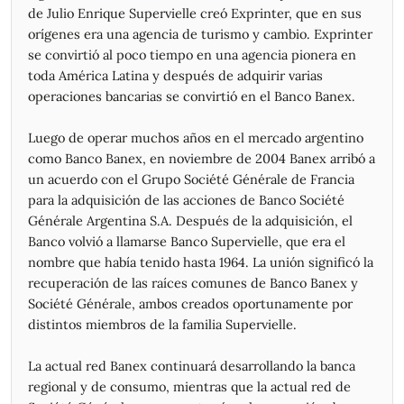
03/07/2026
3.070,00
3.070,00
3.000,00
3.050,00
55.099
de Julio Enrique Supervielle creó Exprinter, que en sus
02/07/2026
2.930,00
3.062,50
2.930,00
3.027,50
213.098
orígenes era una agencia de turismo y cambio. Exprinter
01/07/2026
3.092,50
3.110,00
2.860,00
2.930,00
381.850
se convirtió al poco tiempo en una agencia pionera en
30/06/2026
3.020,00
3.110,00
2.985,00
3.010,00
210.220
toda América Latina y después de adquirir varias
29/06/2026
2.975,00
3.112,50
2.955,00
3.045,00
494.758
operaciones bancarias se convirtió en el Banco Banex.
26/06/2026
2.917,50
3.025,00
2.855,00
2.957,50
336.176
25/06/2026
2.967,50
2.987,50
2.855,00
2.917,50
533.123
Luego de operar muchos años en el mercado argentino
24/06/2026
3.100,00
3.190,00
2.907,50
2.932,50
689.793
como Banco Banex, en noviembre de 2004 Banex arribó a
23/06/2026
3.180,00
3.180,00
3.065,00
3.142,50
607.976
un acuerdo con el Grupo Société Générale de Francia
22/06/2026
3.392,50
3.430,00
3.140,00
3.177,50
978.090
para la adquisición de las acciones de Banco Société
19/06/2026
3.450,00
3.450,00
3.210,00
3.332,50
352.176
Générale Argentina S.A. Después de la adquisición, el
18/06/2026
3.395,00
3.532,50
3.395,00
3.457,50
1.225.874
Banco volvió a llamarse Banco Supervielle, que era el
nombre que había tenido hasta 1964. La unión significó la
17/06/2026
3.285,00
3.535,00
3.285,00
3.375,00
2.116.047
recuperación de las raíces comunes de Banco Banex y
16/06/2026
3.350,00
3.420,00
3.247,50
3.267,50
1.089.055
Société Générale, ambos creados oportunamente por
12/06/2026
3.292,50
3.325,00
3.200,00
3.292,50
1.117.826
distintos miembros de la familia Supervielle.
11/06/2026
2.990,00
3.270,00
2.990,00
3.242,50
2.560.273
10/06/2026
2.945,00
3.027,50
2.900,00
2.945,00
400.623
La actual red Banex continuará desarrollando la banca
09/06/2026
2.895,00
3.020,00
2.837,50
2.965,00
688.092
regional y de consumo, mientras que la actual red de
08/06/2026
2.870,00
2.900,00
2.787,50
2.870,00
258.414