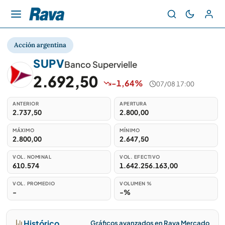
Acción argentina
SUPV
Banco Supervielle
2.692,50
-1,64%
07/08 17:00
ANTERIOR
APERTURA
2.737,50
2.800,00
MÁXIMO
MÍNIMO
2.800,00
2.647,50
VOL. NOMINAL
VOL. EFECTIVO
610.574
1.642.256.163,00
VOL. PROMEDIO
VOLUMEN %
-
-%
Histórico
Gráficos avanzados en Rava Mercado