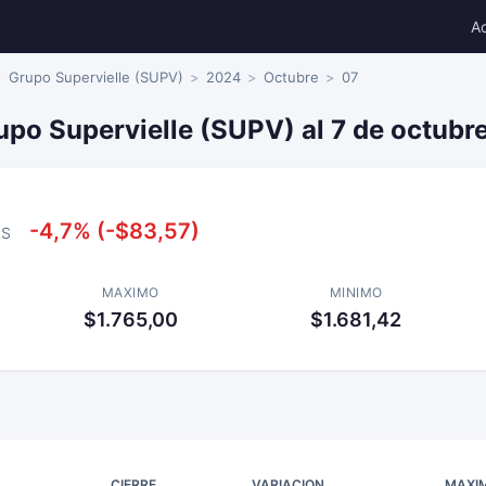
A
Grupo Supervielle (SUPV)
2024
Octubre
07
upo Supervielle (SUPV) al 7 de octubr
-4,7% (-$83,57)
RS
MAXIMO
MINIMO
$1.765,00
$1.681,42
CIERRE
VARIACION
MAXI