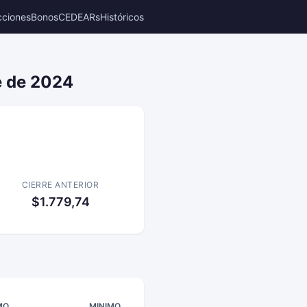
cciones
Bonos
CEDEARs
Históricos
e de 2024
CIERRE ANTERIOR
$1.779,74
MO
MINIMO