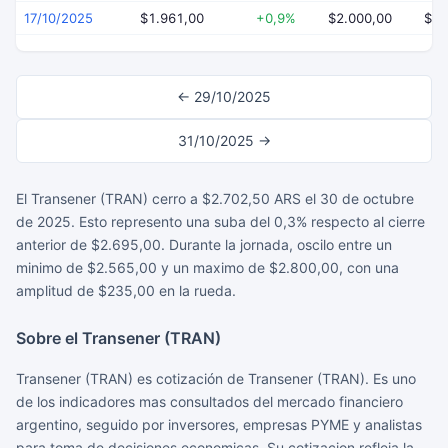
17/10/2025
$1.961,00
+0,9%
$2.000,00
$1.
← 29/10/2025
31/10/2025 →
El Transener (TRAN) cerro a $2.702,50 ARS el 30 de octubre
de 2025. Esto represento una suba del 0,3% respecto al cierre
anterior de $2.695,00. Durante la jornada, oscilo entre un
minimo de $2.565,00 y un maximo de $2.800,00, con una
amplitud de $235,00 en la rueda.
Sobre el Transener (TRAN)
Transener (TRAN) es cotización de Transener (TRAN). Es uno
de los indicadores mas consultados del mercado financiero
argentino, seguido por inversores, empresas PYME y analistas
para toma de decisiones economicas. Su cotizacion refleja la