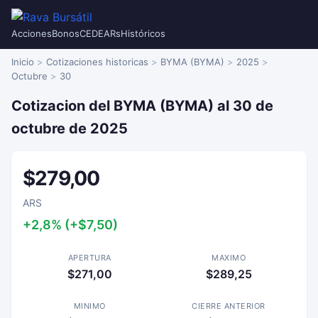
Acciones
Bonos
CEDEARs
Históricos
Inicio
Cotizaciones historicas
BYMA (BYMA)
2025
Octubre
30
Cotizacion del BYMA (BYMA) al 30 de
octubre de 2025
$279,00
ARS
+2,8% (+$7,50)
APERTURA
MAXIMO
$271,00
$289,25
MINIMO
CIERRE ANTERIOR