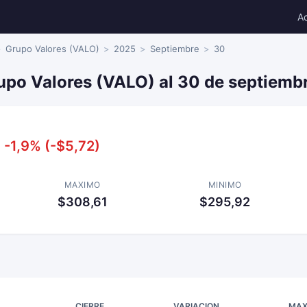
A
Grupo Valores (VALO)
2025
Septiembre
30
upo Valores (VALO) al 30 de septiemb
-1,9% (-$5,72)
MAXIMO
MINIMO
$308,61
$295,92
CIERRE
VARIACION
MAX