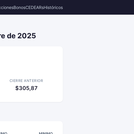
cciones
Bonos
CEDEARs
Históricos
re de 2025
CIERRE ANTERIOR
$305,87
IMO
MINIMO