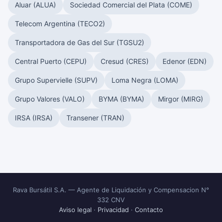
Aluar (ALUA)
Sociedad Comercial del Plata (COME)
Telecom Argentina (TECO2)
Transportadora de Gas del Sur (TGSU2)
Central Puerto (CEPU)
Cresud (CRES)
Edenor (EDN)
Grupo Supervielle (SUPV)
Loma Negra (LOMA)
Grupo Valores (VALO)
BYMA (BYMA)
Mirgor (MIRG)
IRSA (IRSA)
Transener (TRAN)
Rava Bursátil S.A. — Agente de Liquidación y Compensacion N°
332 CNV
Aviso legal
·
Privacidad
·
Contacto