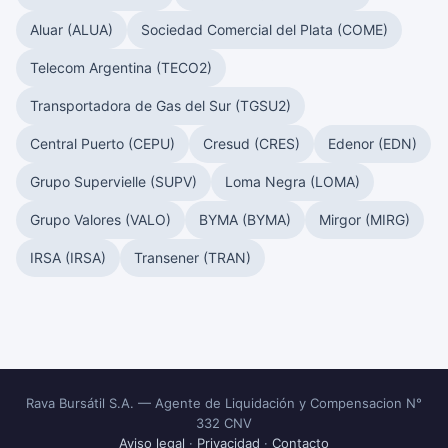
Aluar (ALUA)
Sociedad Comercial del Plata (COME)
Telecom Argentina (TECO2)
Transportadora de Gas del Sur (TGSU2)
Central Puerto (CEPU)
Cresud (CRES)
Edenor (EDN)
Grupo Supervielle (SUPV)
Loma Negra (LOMA)
Grupo Valores (VALO)
BYMA (BYMA)
Mirgor (MIRG)
IRSA (IRSA)
Transener (TRAN)
Rava Bursátil S.A. — Agente de Liquidación y Compensacion N°
332 CNV
Aviso legal
·
Privacidad
·
Contacto