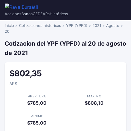
Acciones
Bonos
CEDEARs
Históricos
Inicio
Cotizaciones historicas
YPF (YPFD)
2021
Agosto
20
Cotizacion del YPF (YPFD) al 20 de agosto
de 2021
$802,35
ARS
APERTURA
MAXIMO
$785,00
$808,10
MINIMO
$785,00