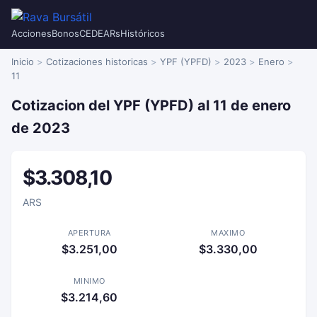
Acciones
Bonos
CEDEARs
Históricos
Inicio
Cotizaciones historicas
YPF (YPFD)
2023
Enero
11
Cotizacion del YPF (YPFD) al 11 de enero
de 2023
$3.308,10
ARS
APERTURA
MAXIMO
$3.251,00
$3.330,00
MINIMO
$3.214,60