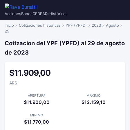
Acciones
Bonos
CEDEARs
Históricos
Inicio
Cotizaciones historicas
YPF (YPFD)
2023
Agosto
29
Cotizacion del YPF (YPFD) al 29 de agosto
de 2023
$11.909,00
ARS
APERTURA
MAXIMO
$11.900,00
$12.159,10
MINIMO
$11.770,00