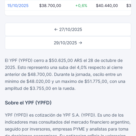
15/10/2025
$38.700,00
+0,6%
$40.440,00
$38.
← 27/10/2025
29/10/2025 →
El YPF (YPFD) cerro a $50.625,00 ARS el 28 de octubre de
2025. Esto represento una suba del 4,0% respecto al cierre
anterior de $48.700,00. Durante la jornada, oscilo entre un
minimo de $48.020,00 y un maximo de $51.775,00, con una
amplitud de $3.755,00 en la rueda.
Sobre el YPF (YPFD)
YPF (YPFD) es cotización de YPF S.A. (YPFD). Es uno de los
indicadores mas consultados del mercado financiero argentino,
seguido por inversores, empresas PYME y analistas para toma
de decisiones economicas. Su cotizacion refleja la valoracion