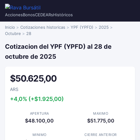
Acciones
Bonos
CEDEARs
Históricos
Inicio
Cotizaciones historicas
YPF (YPFD)
2025
Octubre
28
Cotizacion del YPF (YPFD) al 28 de
octubre de 2025
$50.625,00
ARS
+4,0% (+$1.925,00)
APERTURA
MAXIMO
$48.100,00
$51.775,00
MINIMO
CIERRE ANTERIOR