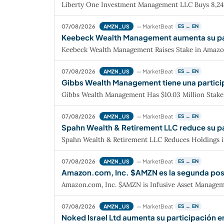
Liberty One Investment Management LLC Buys 8,24
07/08/2026
— MarketBeat
AMZN_US
ES ← EN
Keebeck Wealth Management aumenta su pa
Keebeck Wealth Management Raises Stake in Amazo
07/08/2026
— MarketBeat
AMZN_US
ES ← EN
Gibbs Wealth Management tiene una partici
Gibbs Wealth Management Has $10.03 Million Stak
07/08/2026
— MarketBeat
AMZN_US
ES ← EN
Spahn Wealth & Retirement LLC reduce su p
Spahn Wealth & Retirement LLC Reduces Holdings 
07/08/2026
— MarketBeat
AMZN_US
ES ← EN
Amazon.com, Inc. $AMZN es la segunda posi
Amazon.com, Inc. $AMZN is Infusive Asset Manageme
07/08/2026
— MarketBeat
AMZN_US
ES ← EN
Noked Israel Ltd aumenta su participación