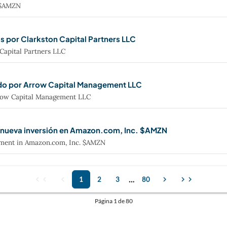
. $AMZN
por Clarkston Capital Partners LLC
Capital Partners LLC
do por Arrow Capital Management LLC
row Capital Management LLC
 nueva inversión en Amazon.com, Inc. $AMZN
ment in Amazon.com, Inc. $AMZN
chevron_left
chevron_left
chevron_left
…
chevron_right
chevron_right
chevron_right
1
2
3
80
Página
1
de 80