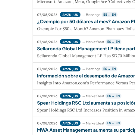
Microsoft, Amazon, Meta, Google Are 'Collectively Ove
07/08/2026
— Benzinga
AMZN_US
ES ← EN
¿Ozempic por 50 dólares al mes? Amazon Ph
Ozempic For $50 a Month? Amazon Pharmacy Rolls 
07/08/2026
— MarketBeat
AMZN_US
ES ← EN
Sellaronda Global Management LP tiene par
Sellaronda Global Management LP Has $17.70 Milli
07/08/2026
— Benzinga
AMZN_US
ES ← EN
Información sobre el desempeño de Amazon.c
Insights Into Amazon.com's Performance Versus Peer
07/08/2026
— MarketBeat
AMZN_US
ES ← EN
Spear Holdings RSC Ltd aumenta su posici
Spear Holdings RSC Ltd Increases Position in Ama
07/08/2026
— MarketBeat
AMZN_US
ES ← EN
MWA Asset Management aumenta su partici