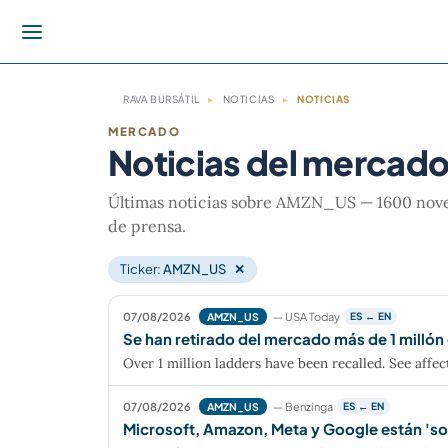
RAVA BURSÁTIL
▸
NOTICIAS
▸
NOTICIAS
MERCADO
Noticias del mercad
Últimas noticias sobre AMZN_US — 1600 noveda
de prensa.
Ticker:
AMZN_US
✕
07/08/2026
— USA Today
AMZN_US
ES ← EN
Se han retirado del mercado más de 1 millón
Over 1 million ladders have been recalled. See affe
07/08/2026
— Benzinga
AMZN_US
ES ← EN
Microsoft, Amazon, Meta y Google están 'sobr