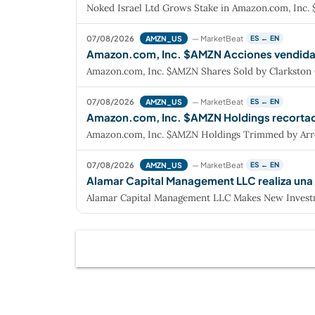
Noked Israel Ltd Grows Stake in Amazon.com, Inc
07/08/2026
— MarketBeat
AMZN_US
ES ← EN
Amazon.com, Inc. $AMZN Acciones vendidas 
Amazon.com, Inc. $AMZN Shares Sold by Clarkston 
07/08/2026
— MarketBeat
AMZN_US
ES ← EN
Amazon.com, Inc. $AMZN Holdings recorta
Amazon.com, Inc. $AMZN Holdings Trimmed by Ar
07/08/2026
— MarketBeat
AMZN_US
ES ← EN
Alamar Capital Management LLC realiza una
Alamar Capital Management LLC Makes New Invest