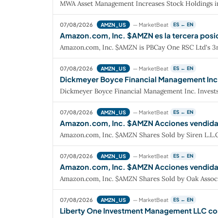
MWA Asset Management Increases Stock Holdings 
07/08/2026
— MarketBeat
AMZN_US
ES ← EN
Amazon.com, Inc. $AMZN es la tercera pos
Amazon.com, Inc. $AMZN is PBCay One RSC Ltd's 3r
07/08/2026
— MarketBeat
AMZN_US
ES ← EN
Dickmeyer Boyce Financial Management Inc.
Dickmeyer Boyce Financial Management Inc. Invests
07/08/2026
— MarketBeat
AMZN_US
ES ← EN
Amazon.com, Inc. $AMZN Acciones vendidas
Amazon.com, Inc. $AMZN Shares Sold by Siren L.L.C
07/08/2026
— MarketBeat
AMZN_US
ES ← EN
Amazon.com, Inc. $AMZN Acciones vendidas
Amazon.com, Inc. $AMZN Shares Sold by Oak Assoc
07/08/2026
— MarketBeat
AMZN_US
ES ← EN
Liberty One Investment Management LLC c