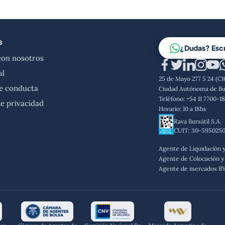
s
¿Dudas? Esc
con nosotros
al
25 de Mayo 277 5 24 (C
e conducta
Ciudad Autónoma de Bu
Teléfono: +54 11 7700-1
de privacidad
Horario: 10 a 18hs
Rava Bursátil S.A.
CUIT: 30-595025
Agente de Liquidación 
Agente de Colocación y 
Agente de mercados B