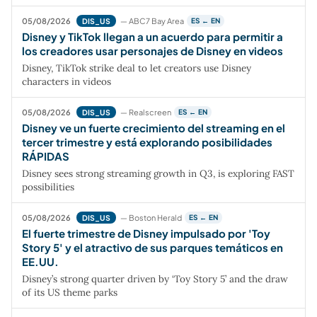
05/08/2026
— ABC7 Bay Area
DIS_US
ES ← EN
Disney y TikTok llegan a un acuerdo para permitir a
los creadores usar personajes de Disney en videos
Disney, TikTok strike deal to let creators use Disney
characters in videos
05/08/2026
— Realscreen
DIS_US
ES ← EN
Disney ve un fuerte crecimiento del streaming en el
tercer trimestre y está explorando posibilidades
RÁPIDAS
Disney sees strong streaming growth in Q3, is exploring FAST
possibilities
05/08/2026
— Boston Herald
DIS_US
ES ← EN
El fuerte trimestre de Disney impulsado por 'Toy
Story 5' y el atractivo de sus parques temáticos en
EE.UU.
Disney’s strong quarter driven by ‘Toy Story 5’ and the draw
of its US theme parks