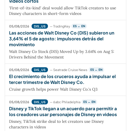
videos cortos
'First-of-its-kind' deal would allow TikTok creators to use
Disney characters in short-form videos
05/08/2026
— TradingKey
DIS_US
ES ← EN
Las acciones de Walt Disney Co (DIS) subieron un
3,64% el 5 de agosto: impulsores detrás del
movimiento
Walt Disney Co Stock (DIS) Moved Up by 3.64% on Aug 5:
Drivers Behind the Movement
05/08/2026
— Seatrade Cruise News
DIS_US
ES ← EN
El crecimiento de los cruceros ayuda a impulsar el
tercer trimestre de Walt Disney Co.
Cruise growth helps power Walt Disney Co.'s Q3
05/08/2026
— 6abc Philadelphia
DIS_US
ES ← EN
Disney y TikTok llegan a un acuerdo para permitir a
los creadores usar personajes de Disney en videos
Disney, TikTok strike deal to let creators use Disney
characters in videos