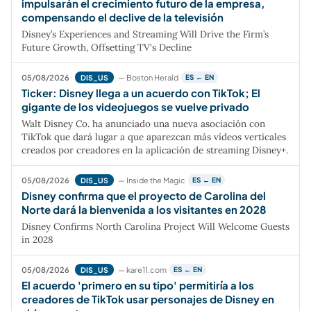
impulsarán el crecimiento futuro de la empresa,
compensando el declive de la televisión
Disney’s Experiences and Streaming Will Drive the Firm’s
Future Growth, Offsetting TV's Decline
05/08/2026
— Boston Herald
DIS_US
ES ← EN
Ticker: Disney llega a un acuerdo con TikTok; El
gigante de los videojuegos se vuelve privado
Walt Disney Co. ha anunciado una nueva asociación con
TikTok que dará lugar a que aparezcan más vídeos verticales
creados por creadores en la aplicación de streaming Disney+.
05/08/2026
— Inside the Magic
DIS_US
ES ← EN
Disney confirma que el proyecto de Carolina del
Norte dará la bienvenida a los visitantes en 2028
Disney Confirms North Carolina Project Will Welcome Guests
in 2028
05/08/2026
— kare11.com
DIS_US
ES ← EN
El acuerdo 'primero en su tipo' permitiría a los
creadores de TikTok usar personajes de Disney en