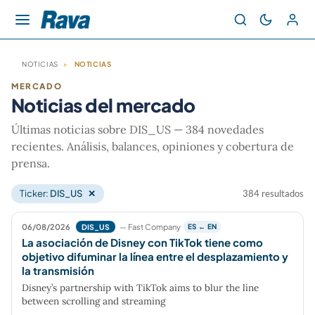
NOTICIAS
▸
NOTICIAS
MERCADO
Noticias del mercado
Últimas noticias sobre DIS_US — 384 novedades
recientes. Análisis, balances, opiniones y cobertura de
prensa.
Ticker:
DIS_US
✕
384 resultados
06/08/2026
— Fast Company
DIS_US
ES ← EN
La asociación de Disney con TikTok tiene como
objetivo difuminar la línea entre el desplazamiento y
la transmisión
Disney’s partnership with TikTok aims to blur the line
between scrolling and streaming