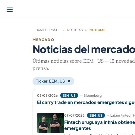
RAVA BURSÁTIL
▸
NOTICIAS
▸
NOTICIAS
MERCADO
Noticias del mercad
Últimas noticias sobre EEM_US — 15 novedades
prensa.
Ticker:
EEM_US
✕
05/08/2026
— Bloomberg
EEM_US
El carry trade en mercados emergentes sigue
09/07/2026
— Latam Fintech 
EEM_US
Fintech uruguaya Infinia obtien
emergentes