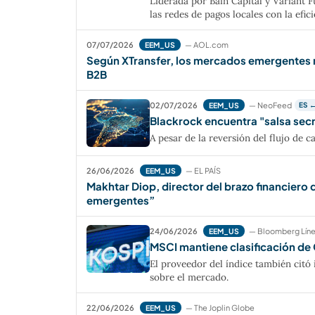
Liderada por Bain Capital y Variant 
las redes de pagos locales con la efi
07/07/2026
— AOL.com
EEM_US
Según XTransfer, los mercados emergentes ne
B2B
02/07/2026
— NeoFeed
EEM_US
ES 
Blackrock encuentra "salsa secr
A pesar de la reversión del flujo de c
26/06/2026
— EL PAÍS
EEM_US
Makhtar Diop, director del brazo financiero 
emergentes”
24/06/2026
— Bloomberg Lín
EEM_US
MSCI mantiene clasificación d
El proveedor del índice también citó i
sobre el mercado.
22/06/2026
— The Joplin Globe
EEM_US