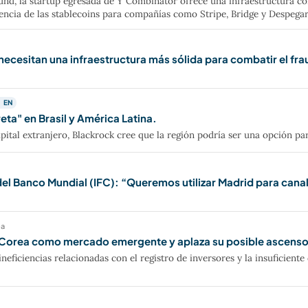
Fund, la startup egresada de Y Combinator ofrece una infraestructura
ciencia de las stablecoins para compañías como Stripe, Bridge y Despegar
cesitan una infraestructura más sólida para combatir el frau
← EN
eta" en Brasil y América Latina.
apital extranjero, Blackrock cree que la región podría ser una opción para
del Banco Mundial (IFC): “Queremos utilizar Madrid para canal
ea
e Corea como mercado emergente y aplaza su posible ascens
neficiencias relacionadas con el registro de inversores y la insuficient