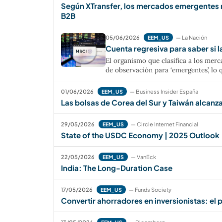
Según XTransfer, los mercados emergentes ne
B2B
05/06/2026
— La Nación
EEM_US
Cuenta regresiva para saber si l
El organismo que clasifica a los mercad
de observación para ‘emergentes’, lo 
01/06/2026
— Business Insider España
EEM_US
Las bolsas de Corea del Sur y Taiwán alcanza
29/05/2026
— Circle Internet Financial
EEM_US
State of the USDC Economy | 2025 Outlook
22/05/2026
— VanEck
EEM_US
India: The Long-Duration Case
17/05/2026
— Funds Society
EEM_US
Convertir ahorradores en inversionistas: el 