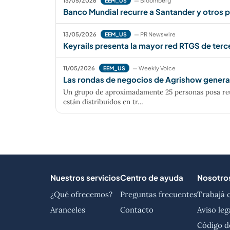
13/05/2026
— Bloomberg
EEM_US
Banco Mundial recurre a Santander y otros 
13/05/2026
— PR Newswire
EEM_US
Keyrails presenta la mayor red RTGS de te
11/05/2026
— Weekly Voice
EEM_US
Las rondas de negocios de Agrishow generan
Un grupo de aproximadamente 25 personas posa reuni
están distribuidos en tr…
Nuestros servicios
Centro de ayuda
Nosotro
¿Qué ofrecemos?
Preguntas frecuentes
Trabajá 
Aranceles
Contacto
Aviso leg
Código d