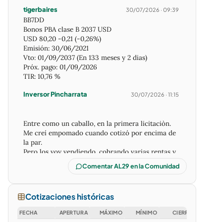
tigerbaires
30/07/2026 · 09:39
BB7DD
Bonos PBA clase B 2037 USD
USD 80,20 -0,21 (-0,26%)
Emisión: 30/06/2021
Vto: 01/09/2037 (En 133 meses y 2 dias)
Próx. pago: 01/09/2026
TIR: 10,76 %
Inversor Pincharrata
30/07/2026 · 11:15
Entre como un caballo, en la primera licitaciòn.
Me creí empomado cuando cotizó por encima de
la par.
Pero los voy vendiendo, cobrando varias rentas y
por encima de lo pagado.
Comentar AL29 en la Comunidad
Pero la Tir es ridícula. Pero vence en 15 meses.
dewis2024
30/07/2026 · 17:24
Cotizaciones históricas
FECHA
APERTURA
MÁXIMO
MÍNIMO
CIERRE
VOLUME
No son comparables 100%, ao29 lo podés