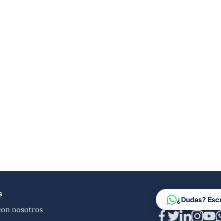
s
¿Dudas? Esc
con nosotros