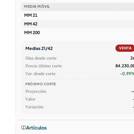
MEDIA MÓVIL
MM 21
MM 42
MM 200
Medias 21/42
VENTA
Días desde corte
2
Precio último corte
84.230,0
Var. desde corte
-0,99
PRÓXIMO CORTE
Proyección
Valor
Variación
Artículos