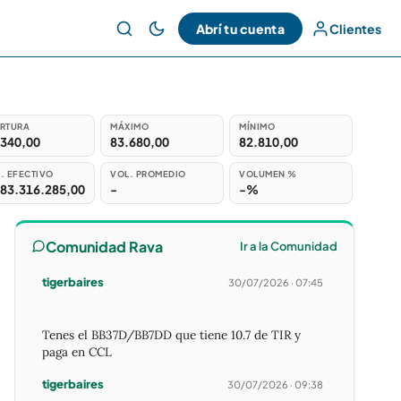
Abrí tu cuenta
Clientes
RTURA
MÁXIMO
MÍNIMO
.340,00
83.680,00
82.810,00
. EFECTIVO
VOL. PROMEDIO
VOLUMEN %
083.316.285,00
-
-%
Comunidad Rava
Ir a la Comunidad
tigerbaires
30/07/2026 · 07:45
Tenes el BB37D/BB7DD que tiene 10.7 de TIR y
paga en CCL
tigerbaires
30/07/2026 · 09:38