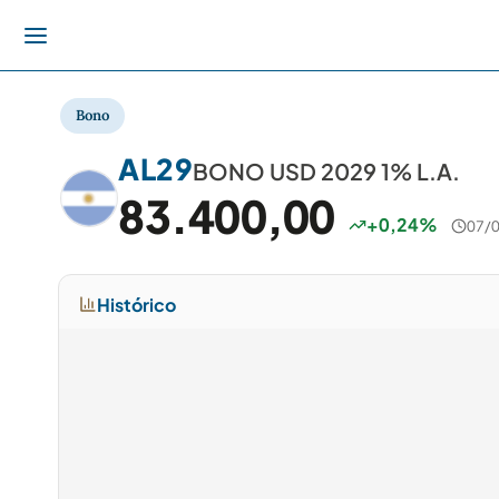
Bono
AL29
BONO USD 2029 1% L.A.
83.400,00
+0,24%
07/0
Histórico