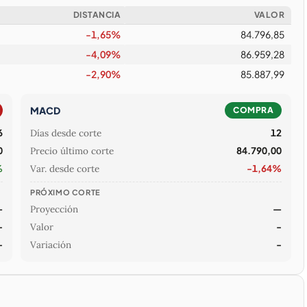
DISTANCIA
VALOR
-1,65%
84.796,85
-4,09%
86.959,28
-2,90%
85.887,99
MACD
COMPRA
6
Días desde corte
12
0
Precio último corte
84.790,00
%
Var. desde corte
-1,64%
PRÓXIMO CORTE
—
Proyección
—
-
Valor
-
-
Variación
-