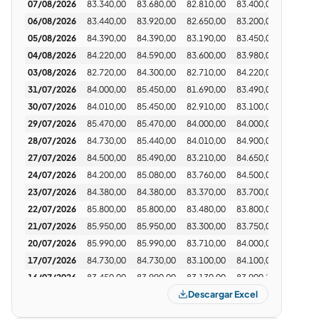
07/08/2026
83.340,00
83.680,00
82.810,00
83.400,00
1.298.03
comparar con an29 o de última, ao28. Para
cuando devuelva capital ao29, al29 te devolvió
06/08/2026
83.440,00
83.920,00
82.650,00
83.200,00
2.576.96
cuatro pagos de 10 dólares cada uno...
05/08/2026
84.390,00
84.390,00
83.190,00
83.450,00
1.658.23
04/08/2026
84.220,00
84.590,00
83.600,00
83.980,00
846.89
Inversor Pincharrata
31/07/2026 · 12:00
03/08/2026
82.720,00
84.300,00
82.710,00
84.220,00
1.447.38
31/07/2026
84.000,00
85.450,00
81.690,00
83.490,00
1.474.22
A esta altura parece màs una letra o plazo fijo.
30/07/2026
84.010,00
85.450,00
82.910,00
83.100,00
973.29
Con esa mirada no está mal, salvo por los gastos y
29/07/2026
85.470,00
85.470,00
84.000,00
84.000,00
1.149.41
comisiones.
28/07/2026
84.730,00
85.440,00
84.010,00
84.900,00
1.229.28
Pero si ya lo tenes.
27/07/2026
84.500,00
85.490,00
83.210,00
84.650,00
1.582.88
Tomas Cid
04/08/2026 · 09:14
24/07/2026
84.200,00
85.080,00
83.760,00
84.500,00
1.847.66
Buenas!! Que recomiendan de renta fija dual
23/07/2026
84.380,00
84.380,00
83.370,00
83.700,00
589.73
TXMJ8 o TMVE8? Gracias!
22/07/2026
85.800,00
85.800,00
83.480,00
83.800,00
2.350.58
ironhide
04/08/2026 · 11:51
21/07/2026
85.950,00
85.950,00
83.300,00
83.750,00
1.278.70
No es titulos publico pero si renta fija,
20/07/2026
85.990,00
85.990,00
83.710,00
84.000,00
1.326.82
Mañana licita ypf nuevamente mas serie43 pero
17/07/2026
84.730,00
84.730,00
83.100,00
84.100,00
1.199.35
propone integrar con serie 35 y 41 (las dos bullet
enero y febrero 2027) la 43 es 2030, que dicen?
16/07/2026
83.450,00
83.990,00
83.130,00
83.900,00
1.728.12
andaran viendo que no llegan con los verdes a 6
Descargar Excel
15/07/2026
83.130,00
83.850,00
82.260,00
83.450,00
1.550.86
meses?
14/07/2026
84.630,00
85.500,00
83.050,00
83.130,00
3.636.70