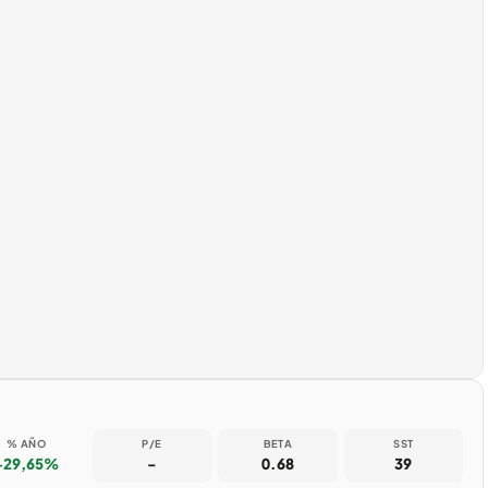
% AÑO
P/E
BETA
SST
+29,65%
-
0.68
39