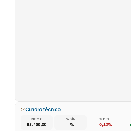
Cuadro técnico
PRECIO
% DÍA
% MES
83.400,00
-%
-0,12%