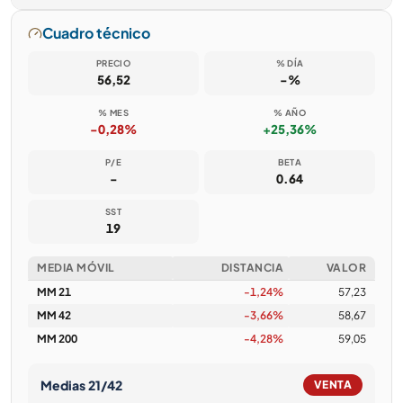
Cuadro técnico
PRECIO
% DÍA
56,52
-%
% MES
% AÑO
-0,28%
+25,36%
P/E
BETA
-
0.64
SST
19
MEDIA MÓVIL
DISTANCIA
VALOR
MM 21
-1,24%
57,23
MM 42
-3,66%
58,67
MM 200
-4,28%
59,05
Medias 21/42
VENTA