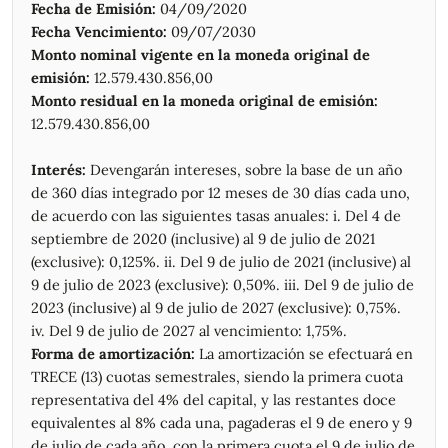
creció en junio más de $2,23 billones, hasta los $3,6
Fecha de Emisión:
04/09/2020
billones.
29/06/2026
64,40
64,45
64,21
64,31
89.336.914
Fecha Vencimiento:
09/07/2030
26/06/2026
64,30
64,53
64,15
64,23
85.164.370
Monto nominal vigente en la moneda original de
Según los números oficiales, en mayo había cerrado en
25/06/2026
64,32
64,50
64,28
64,42
77.997.688
alrededor de $1,3 billones. Se trata de un incremento
emisión:
12.579.430.856,00
24/06/2026
mensual del 175% con respecto a ese número.
64,50
64,50
64,26
64,34
83.111.378
Monto residual en la moneda original de emisión:
23/06/2026
64,30
64,41
64,03
64,38
87.929.906
12.579.430.856,00
En "criollo" en junio se patearon casi 1500 millones de
22/06/2026
64,42
64,74
64,26
64,46
58.379.955
dólares para que a pesar de haber informado que hubo
19/06/2026
64,25
64,48
64,03
64,42
67.484.036
Interés:
Devengarán intereses, sobre la base de un año
déficit, el número sea lo mas pequeño posible.
18/06/2026
64,28
64,49
64,28
64,38
74.078.307
de 360 días integrado por 12 meses de 30 días cada uno,
de acuerdo con las siguientes tasas anuales: i. Del 4 de
17/06/2026
64,41
64,61
64,30
64,38
69.143.443
septiembre de 2020 (inclusive) al 9 de julio de 2021
16/06/2026
64,63
64,72
64,30
64,40
91.698.481
(exclusive): 0,125%. ii. Del 9 de julio de 2021 (inclusive) al
12/06/2026
64,70
64,79
64,30
64,57
78.154.415
9 de julio de 2023 (exclusive): 0,50%. iii. Del 9 de julio de
11/06/2026
64,30
64,65
64,22
64,60
111.335.587
2023 (inclusive) al 9 de julio de 2027 (exclusive): 0,75%.
10/06/2026
64,01
64,25
63,75
63,83
80.214.455
iv. Del 9 de julio de 2027 al vencimiento: 1,75%.
09/06/2026
64,12
64,35
64,02
64,11
80.650.084
Forma de amortización:
La amortización se efectuará en
08/06/2026
64,25
64,39
64,11
64,12
60.795.699
TRECE (13) cuotas semestrales, siendo la primera cuota
05/06/2026
64,41
64,46
64,10
64,30
85.017.461
representativa del 4% del capital, y las restantes doce
04/06/2026
64,35
64,48
63,71
64,41
67.023.114
equivalentes al 8% cada una, pagaderas el 9 de enero y 9
03/06/2026
64,39
64,40
64,20
64,27
89.974.321
de julio de cada año, con la primera cuota el 9 de julio de