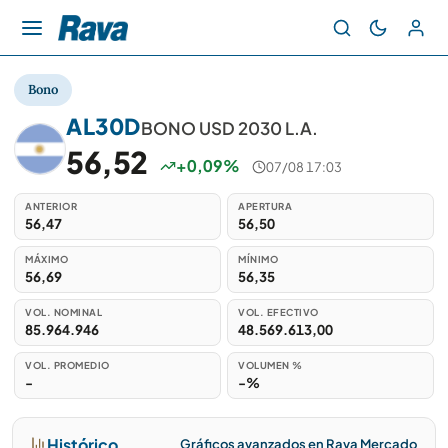
Bono
AL30D
BONO USD 2030 L.A.
56,52
+0,09%
07/08 17:03
ANTERIOR
APERTURA
56,47
56,50
MÁXIMO
MÍNIMO
56,69
56,35
VOL. NOMINAL
VOL. EFECTIVO
85.964.946
48.569.613,00
VOL. PROMEDIO
VOLUMEN %
-
-%
Histórico
Gráficos avanzados en Rava Mercado