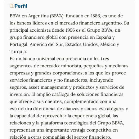
09/07/2026
19,78
19,78
19,02
19,40
244.805
Perfil
08/07/2026
19,75
20,10
19,22
19,49
304.006
BBVA en Argentina (BBVA), fundado en 1886, es uno de
07/07/2026
20,57
21,18
20,04
20,08
507.127
los bancos líderes en el mercado financiero argentino. Su
06/07/2026
19,51
20,99
19,51
20,76
622.540
principal accionista desde 1996 es el Grupo BBVA, un
03/07/2026
19,69
20,30
19,30
19,45
396.946
grupo financiero global con presencia en España y
02/07/2026
19,69
20,30
19,30
19,45
282.432
Portugal, América del Sur, Estados Unidos, México y
01/07/2026
19,70
19,97
18,98
19,35
346.801
Turquía.
30/06/2026
19,66
20,12
19,17
19,61
171.165
Es un banco universal con presencia en los tres
29/06/2026
19,60
20,34
19,44
19,62
401.022
segmentos de mercado: minorista, pequeñas y medianas
26/06/2026
18,81
19,79
18,81
19,23
300.914
empresas y grandes corporaciones, a los que les provee
25/06/2026
18,80
19,44
18,59
19,06
482.134
servicios financieros y no financieros, incluyendo
24/06/2026
20,30
20,49
18,85
18,95
640.337
seguros, asset management y productos y servicios de
23/06/2026
20,31
20,96
20,14
20,39
742.111
inversión. El amplio catálogo de soluciones financieras
22/06/2026
21,32
22,21
20,85
20,99
693.242
que ofrece a sus clientes, complementado con una
19/06/2026
21,30
22,44
21,30
21,90
945.842
estructura diferencial de alianzas y socios estratégicos y
18/06/2026
21,30
22,44
21,30
21,90
690.580
la capacidad de aprovechar la experiencia global, las
17/06/2026
20,93
22,46
20,64
21,04
961.109
relaciones y la plataforma tecnológica del Grupo BBVA,
representan una importante ventaja competitiva en
16/06/2026
20,60
20,89
20,30
20,58
894.838
relación a otras compañías del sector financiero.
15/06/2026
20,80
20,98
20,58
20,69
325.495