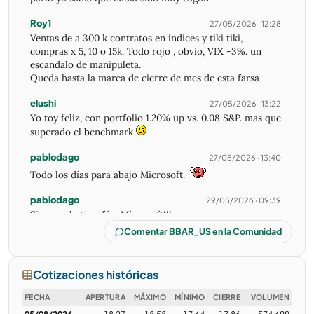
Roy1
27/05/2026 · 12:28
Ventas de a 300 k contratos en indices y tiki tiki,
compras x 5, 10 o 15k. Todo rojo , obvio, VIX -3%. un
escandalo de manipuleta.
Queda hasta la marca de cierre de mes de esta farsa
elushi
27/05/2026 · 13:22
Yo toy feliz, con portfolio 1.20% up vs. 0.08 S&P. mas que
superado el benchmark
pablodago
27/05/2026 · 13:40
Todo los días para abajo Microsoft.
pablodago
29/05/2026 · 09:39
Siempre le tuve fé a Mícrosoft!!!
Comentar BBAR_US en la Comunidad
Roy1
29/05/2026 · 10:18
Vela numero 40 del SPY operando menos de 50M. Las
ultimas 7 menos de 30M
Cotizaciones históricas
elushi
29/05/2026 · 14:28
FECHA
APERTURA
MÁXIMO
MÍNIMO
CIERRE
VOLUMEN