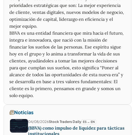
22/04/2026
16,57
16,70
15,52
15,52
709.015
prioridades estratégicas que son: La mejor experiencia
21/04/2026
16,24
16,90
16,24
16,51
410.279
de cliente, ventas digitales, nuevos modelos de negocio,
20/04/2026
16,18
16,86
16,06
16,77
695.391
optimización de capital, liderazgo en eficiencia y el
17/04/2026
16,58
16,82
16,33
16,41
419.443
mejor equipo.
16/04/2026
16,28
16,72
15,86
16,53
350.714
BBVA es una entidad financiera que mira hacia el futuro,
15/04/2026
16,08
16,29
15,81
16,27
328.548
íntegra e innovadora, que nació con la misión de
14/04/2026
16,47
16,63
15,95
16,06
412.735
financiar los sueños de las personas. Ese espíritu sigue
hoy en el grupo y lo anima a transformar la vida de sus
13/04/2026
16,29
16,79
16,13
16,29
407.497
clientes, ayudándoles a tomar las mejores decisiones
10/04/2026
16,34
16,74
16,23
16,33
475.387
para que cumplan sus sueños, esto significa “Poner al
09/04/2026
16,46
16,54
15,70
16,13
761.092
alcance de todos las oportunidades de esta nueva era” y
08/04/2026
16,39
16,94
16,09
16,47
729.364
se desarrolla en base a tres valores fundamentales: El
07/04/2026
15,78
15,94
15,29
15,66
291.087
cliente es lo primero, pensamos en grande y somos un
06/04/2026
16,08
16,36
15,61
15,90
242.658
solo equipo.
03/04/2026
15,61
16,24
15,61
16,01
265
02/04/2026
15,61
16,24
15,61
16,01
595.767
01/04/2026
16,41
16,41
15,78
16,28
20.373
Noticias
31/03/2026
14,66
16,14
14,37
16,06
868.616
04/08/2026
Stock Traders Daily
ES ← EN
30/03/2026
14,01
14,48
13,84
14,31
566.640
(BBVA) como impulso de liquidez para tácticas
27/03/2026
14,17
15,15
14,02
14,02
692.720
institucionales