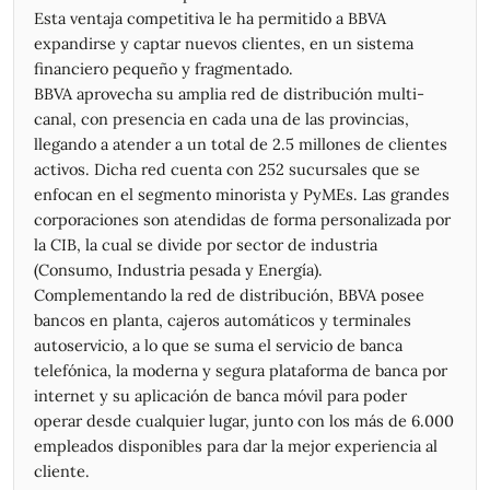
Esta ventaja competitiva le ha permitido a BBVA
12/06/2026
20,27
20,92
20,20
20,62
820.452
expandirse y captar nuevos clientes, en un sistema
11/06/2026
17,97
20,31
17,97
20,19
1.442.427
financiero pequeño y fragmentado.
10/06/2026
17,75
18,36
17,65
17,66
380.267
BBVA aprovecha su amplia red de distribución multi-
09/06/2026
17,43
18,59
17,35
18,14
601.569
canal, con presencia en cada una de las provincias,
08/06/2026
17,84
17,85
17,19
17,24
408.670
llegando a atender a un total de 2.5 millones de clientes
05/06/2026
17,50
17,69
17,18
17,50
220.315
activos. Dicha red cuenta con 252 sucursales que se
04/06/2026
17,81
18,27
17,73
17,75
375.579
enfocan en el segmento minorista y PyMEs. Las grandes
03/06/2026
18,50
18,65
17,52
17,71
374.927
corporaciones son atendidas de forma personalizada por
02/06/2026
18,58
18,92
18,27
18,87
579.575
la CIB, la cual se divide por sector de industria
01/06/2026
18,35
19,35
18,13
18,81
548.461
(Consumo, Industria pesada y Energía).
29/05/2026
17,80
18,47
17,40
18,35
781.861
Complementando la red de distribución, BBVA posee
28/05/2026
17,52
18,13
17,35
17,62
1.072.435
bancos en planta, cajeros automáticos y terminales
27/05/2026
16,82
18,27
16,74
17,50
2.195.329
autoservicio, a lo que se suma el servicio de banca
26/05/2026
15,66
16,74
15,55
16,65
1.024.518
telefónica, la moderna y segura plataforma de banca por
25/05/2026
16,27
16,44
15,23
15,28
518.630
internet y su aplicación de banca móvil para poder
22/05/2026
16,27
16,44
15,23
15,28
518.592
operar desde cualquier lugar, junto con los más de 6.000
21/05/2026
14,97
16,30
14,82
16,26
976.513
empleados disponibles para dar la mejor experiencia al
20/05/2026
14,00
15,01
13,87
14,94
628.650
cliente.