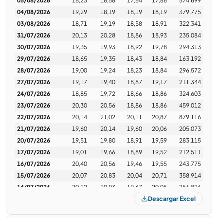
05/08/2026
18,23
18,58
17,64
17,86
574.699
04/08/2026
19,29
18,19
18,19
18,19
379.775
03/08/2026
18,71
19,19
18,58
18,91
322.341
paisano
01/06/2026 · 14:55
31/07/2026
20,13
20,28
18,86
18,93
235.084
30/07/2026
19,35
19,93
18,92
19,78
294.313
Hoy pude aprovechar la "momentánea" baja que tuvo
29/07/2026
18,65
19,35
18,43
18,84
163.192
durante parte de la tarde y le metí algunas fichas,
veremos que pasa.
28/07/2026
19,00
19,24
18,23
18,84
296.572
27/07/2026
19,17
19,40
18,87
19,17
211.344
Merlin
07/06/2026 · 14:03
24/07/2026
18,85
19,72
18,66
18,86
324.603
Te vas a fundir si compras en medio de una corrección
23/07/2026
20,30
20,56
18,86
18,86
459.012
que parece muy severa...
22/07/2026
20,14
21,02
20,11
20,87
879.116
La corrección del SP en principio va a 7000, pero para
21/07/2026
19,60
20,14
19,60
20,06
205.073
mi sigue de largo en un viaje a 6.500
ops:
20/07/2026
19,51
19,80
18,91
19,59
283.115
17/07/2026
El SP500 sin ponderacion solo subió menos de un
19,01
19,66
18,89
19,52
212.511
miserable 1% y las que mas subieron son las que mas
16/07/2026
20,40
20,56
19,46
19,55
243.775
ponderan, obviamente asi como subieron
15/07/2026
20,07
20,83
20,04
20,71
358.914
injustificadamente, bajaran por ascensor al mismo
14/07/2026
20,22
20,93
19,67
20,05
256.826
precio de donde arrancaron y mas abajo tambien
Descargar Excel
13/07/2026
21,05
21,30
19,88
19,98
290.617
https://x.com/Julio3725/status/2063712125432852848?
10/07/2026
19,54
21,43
19,40
21,16
734.765
s=20