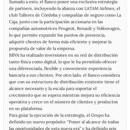
19/05/2026
14,54
14,64
13,94
13,97
324.442
Sumado a esto, el Banco posee una exclusiva estrategia
18/05/2026
14,19
14,86
13,94
14,76
516.256
de partners, incluyendo la alianza con LATAM Airlines, el
15/05/2026
14,60
14,85
14,03
14,26
374.195
club Talleres de Córdoba y compañías de seguro como La
Caja, junto con la participación accionaria en las
14/05/2026
14,54
15,00
14,40
14,81
765.120
compañías automotrices Peugeot, Renault y Volkswagen,
13/05/2026
14,90
15,09
14,24
14,44
724.906
lo que permite expandir los puntos de presencia,
12/05/2026
15,50
15,50
14,74
14,93
472.547
adquirir clientes de forma más eficiente y mejorar la
11/05/2026
14,81
15,56
14,73
15,56
565.523
propuesta de valor de la empresa.
08/05/2026
15,45
15,45
14,62
14,83
557.675
BBVA ha realizado inversiones en su red de distribución
07/05/2026
15,74
15,74
15,14
15,36
488.805
tanto física como digital, lo que le ha permitido ofrecer
06/05/2026
14,75
15,94
14,69
15,62
816.862
una diferenciada, flexible y conveniente experiencia
05/05/2026
14,25
14,53
14,00
14,26
36
bancaria a sus clientes. Por otro lado, el Banco considera
04/05/2026
13,62
14,20
13,62
13,81
685
que con su estructura de distribución existente tiene el
01/05/2026
14,35
14,35
13,45
13,57
650.192
alcance necesario y la escala para soportar el
30/04/2026
14,25
14,53
14,00
14,26
600.265
crecimiento que se espera mientras mejora su eficiencia
29/04/2026
14,75
14,94
14,12
14,22
475.256
operativa y crece en el número de clientes y productos
28/04/2026
14,37
14,92
14,26
14,77
592.097
en su plataforma.
27/04/2026
14,49
14,75
14,37
14,40
608.840
Para guiar la ejecución de la estrategia, el Grupo ha
24/04/2026
14,56
14,71
14,14
14,43
340.469
definido un nuevo propósito: “Poner al alcance de todos
23/04/2026
15,59
15,66
14,34
14,45
778.215
las oportunidades de esta nueva era” y ha definido seis