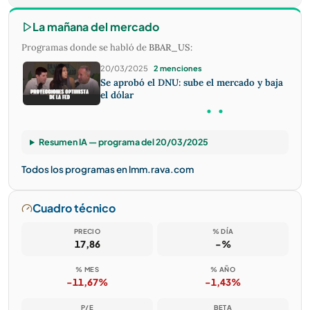
La mañana del mercado
Programas donde se habló de
BBAR_US
:
20/03/2025
2 menciones
Se aprobó el DNU: sube el mercado y baja
el dólar
Resumen IA — programa del 20/03/2025
Todos los programas en lmm.rava.com
Cuadro técnico
PRECIO
% DÍA
17,86
-%
% MES
% AÑO
-11,67%
-1,43%
P/E
BETA