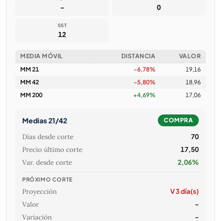
-
0
SST
12
MEDIA MÓVIL
DISTANCIA
VALOR
MM 21
-6,78%
19,16
MM 42
-5,80%
18,96
MM 200
+4,69%
17,06
Medias 21/42
COMPRA
Días desde corte
70
Precio último corte
17,50
Var. desde corte
2,06%
PRÓXIMO CORTE
Proyección
V 3 día(s)
Valor
-
Variación
-