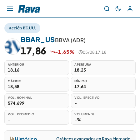
Acción EE.UU.
BBAR_US
BBVA (ADR)
17,86
-1,65%
05/08 17:18
ANTERIOR
APERTURA
18,16
18,23
MÁXIMO
MÍNIMO
18,58
17,64
VOL. NOMINAL
VOL. EFECTIVO
574.699
-
VOL. PROMEDIO
VOLUMEN %
-
-%
Histórico
Gráficos avanzados en Rava Mercado