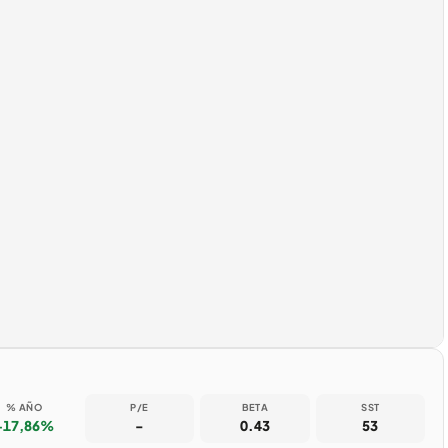
% AÑO
P/E
BETA
SST
+17,86%
-
0.43
53