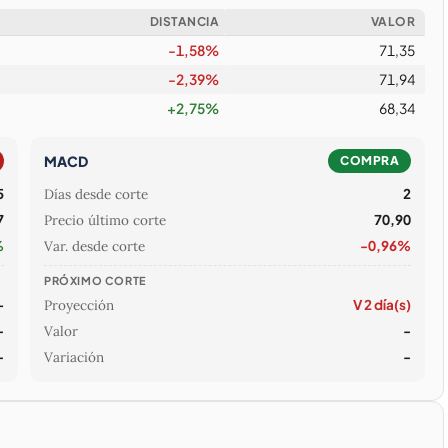
DISTANCIA
VALOR
-1,58%
71,35
-2,39%
71,94
+2,75%
68,34
MACD
COMPRA
5
Días desde corte
2
7
Precio último corte
70,90
%
Var. desde corte
-0,96%
PRÓXIMO CORTE
—
Proyección
V 2 día(s)
-
Valor
-
-
Variación
-