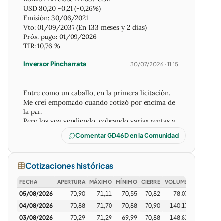
USD 80,20 -0,21 (-0,26%)
Emisión: 30/06/2021
Vto: 01/09/2037 (En 133 meses y 2 dias)
Próx. pago: 01/09/2026
TIR: 10,76 %
Inversor Pincharrata
30/07/2026 · 11:15
Entre como un caballo, en la primera licitaciòn.
Me creí empomado cuando cotizó por encima de
la par.
Pero los voy vendiendo, cobrando varias rentas y
por encima de lo pagado.
Comentar GD46D en la Comunidad
Pero la Tir es ridícula. Pero vence en 15 meses.
dewis2024
30/07/2026 · 17:24
Cotizaciones históricas
FECHA
APERTURA
MÁXIMO
MÍNIMO
CIERRE
VOLUMEN
No son comparables 100%, ao29 lo podés
05/08/2026
70,90
71,11
70,55
70,82
78.039
comparar con an29 o de última, ao28. Para
cuando devuelva capital ao29, al29 te devolvió
04/08/2026
70,88
71,70
70,88
70,90
140.178
cuatro pagos de 10 dólares cada uno...
03/08/2026
70,29
71,29
69,99
70,88
148.812