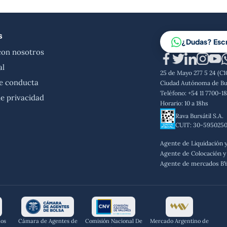
s
¿Dudas? Esc
con nosotros
al
25 de Mayo 277 5 24 (C
e conducta
Ciudad Autónoma de Bu
Teléfono: +54 11 7700-1
de privacidad
Horario: 10 a 18hs
Rava Bursátil S.A.
CUIT: 30-595025
Agente de Liquidación 
Agente de Colocación y 
Agente de mercados B
dos
Cámara de Agentes de
Comisión Nacional De
Mercado Argentino de