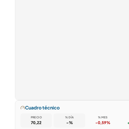
Cuadro técnico
PRECIO
% DÍA
% MES
70,22
-%
-0,59%