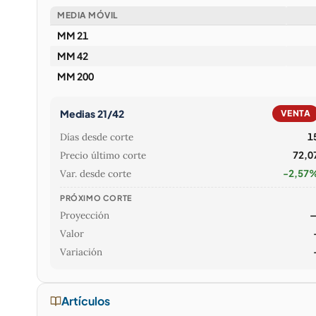
MEDIA MÓVIL
MM 21
MM 42
MM 200
Medias 21/42
VENTA
Días desde corte
1
Precio último corte
72,0
Var. desde corte
-2,57
PRÓXIMO CORTE
Proyección
Valor
Variación
Artículos