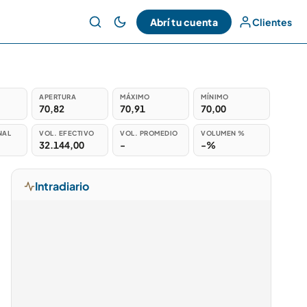
Abrí tu cuenta
Clientes
APERTURA
MÁXIMO
MÍNIMO
70,82
70,91
70,00
NAL
VOL. EFECTIVO
VOL. PROMEDIO
VOLUMEN %
32.144,00
-
-%
Intradiario