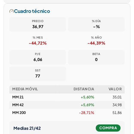
Cuadro técnico
PRECIO
% DÍA
36,97
-%
% MES
% AÑO
-44,72%
-44,39%
P/E
BETA
6,06
0
SST
77
MEDIA MÓVIL
DISTANCIA
VALOR
MM 21
+5,60%
35,01
MM 42
+5,69%
34,98
MM 200
-28,71%
51,86
Medias 21/42
COMPRA