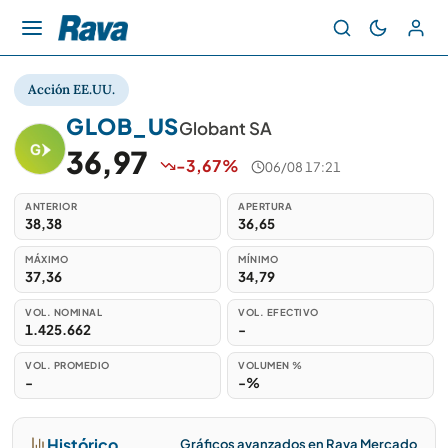
Acción EE.UU.
GLOB_US
Globant SA
36,97
-3,67%
06/08 17:21
ANTERIOR
APERTURA
38,38
36,65
MÁXIMO
MÍNIMO
37,36
34,79
VOL. NOMINAL
VOL. EFECTIVO
1.425.662
-
VOL. PROMEDIO
VOLUMEN %
-
-%
Histórico
Gráficos avanzados en Rava Mercado