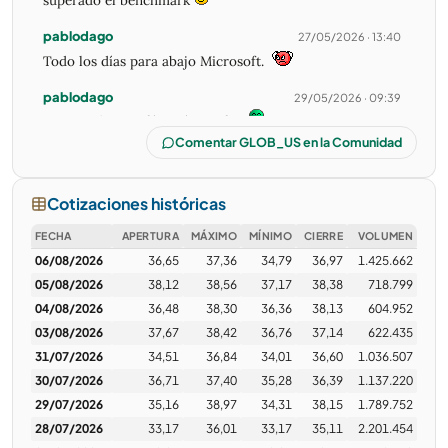
superado el benchmark
pablodago
27/05/2026 · 13:40
Todo los días para abajo Microsoft.
pablodago
29/05/2026 · 09:39
Siempre le tuve fé a Mícrosoft!!!
Comentar GLOB_US en la Comunidad
Roy1
29/05/2026 · 10:18
Vela numero 40 del SPY operando menos de 50M. Las
ultimas 7 menos de 30M
Cotizaciones históricas
elushi
29/05/2026 · 14:28
FECHA
APERTURA
MÁXIMO
MÍNIMO
CIERRE
VOLUMEN
06/08/2026
36,65
37,36
34,79
36,97
1.425.662
05/08/2026
38,12
38,56
37,17
38,38
718.799
04/08/2026
36,48
38,30
36,36
38,13
604.952
paisano
01/06/2026 · 14:55
03/08/2026
37,67
38,42
36,76
37,14
622.435
31/07/2026
34,51
36,84
34,01
36,60
1.036.507
Hoy pude aprovechar la "momentánea" baja que tuvo
30/07/2026
36,71
37,40
35,28
36,39
1.137.220
durante parte de la tarde y le metí algunas fichas,
29/07/2026
veremos que pasa.
35,16
38,97
34,31
38,15
1.789.752
28/07/2026
33,17
36,01
33,17
35,11
2.201.454
Merlin
07/06/2026 · 14:03