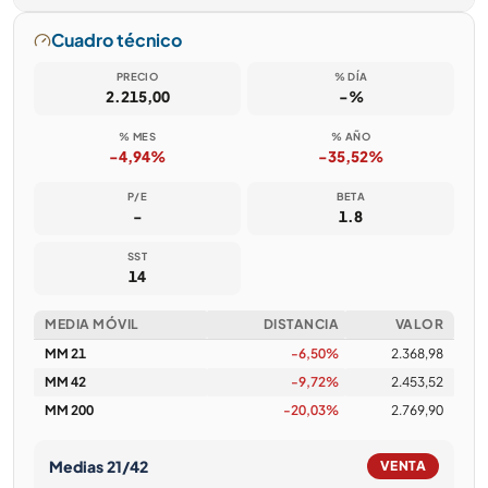
Cuadro técnico
PRECIO
% DÍA
2.215,00
-%
% MES
% AÑO
-4,94%
-35,52%
P/E
BETA
-
1.8
SST
14
MEDIA MÓVIL
DISTANCIA
VALOR
MM 21
-6,50%
2.368,98
MM 42
-9,72%
2.453,52
MM 200
-20,03%
2.769,90
Medias 21/42
VENTA