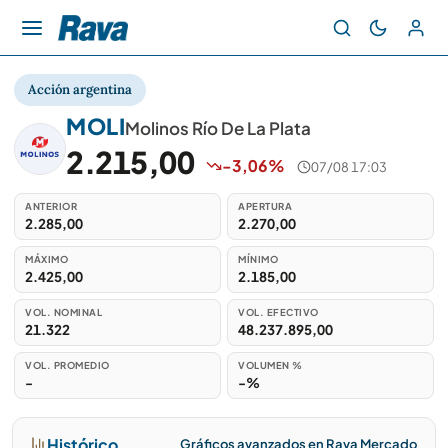
Acción argentina
MOLI
Molinos Río De La Plata
2.215,00
-3,06%
07/08 17:03
ANTERIOR
APERTURA
2.285,00
2.270,00
MÁXIMO
MÍNIMO
2.425,00
2.185,00
VOL. NOMINAL
VOL. EFECTIVO
21.322
48.237.895,00
VOL. PROMEDIO
VOLUMEN %
-
-%
Histórico
Gráficos avanzados en Rava Mercado