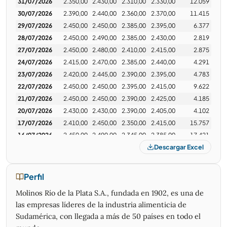
atentamente.
31/07/2026
2.350,00
2.430,00
2.310,00
2.330,00
12.059
30/07/2026
2.390,00
2.440,00
2.360,00
2.370,00
11.415
letzter Wikinger
07/07/2026 · 12:39
29/07/2026
2.450,00
2.450,00
2.385,00
2.395,00
6.377
28/07/2026
2.450,00
2.490,00
2.385,00
2.430,00
2.819
Inicia el ejercicio 2026 con un saldo positivo de $ 35003
millones, el periodo 2025 arrancó con un déficit de $
27/07/2026
2.450,00
2.480,00
2.410,00
2.415,00
2.875
-7241 millones, principalmente por ahorro en gastos por
24/07/2026
2.415,00
2.470,00
2.385,00
2.440,00
4.291
naturaleza (eficiencia) y saldo positivo en ingresos
23/07/2026
2.420,00
2.445,00
2.390,00
2.395,00
4.783
financieros.
22/07/2026
2.450,00
2.450,00
2.395,00
2.415,00
9.622
La ganancia por acción es de 173,8 pesos.
21/07/2026
2.450,00
2.450,00
2.390,00
2.425,00
4.185
20/07/2026
2.430,00
2.430,00
2.390,00
2.405,00
4.102
Excelente como mejoro Molinos en 12 meses !!!
17/07/2026
2.410,00
2.450,00
2.350,00
2.415,00
15.757
16/07/2026
Felicitaciones !!
2.450,00
2.490,00
2.345,00
2.385,00
17.421
Descargar Excel
15/07/2026
2.445,00
2.485,00
2.420,00
2.450,00
8.224
letzter Wikinger
08/07/2026 · 08:12
14/07/2026
2.530,00
2.640,00
2.425,00
2.445,00
28.296
hay que rajar de argentna como sea hoy
13/07/2026
2.545,00
2.585,00
2.500,00
2.515,00
11.899
se cae europa
Perfil
asia y ee,uu
10/07/2026
2.560,00
2.595,00
2.510,00
2.515,00
3.533
Molinos Río de la Plata S.A., fundada en 1902, es una de
trump otra vez contra iran
ops:
08/07/2026
2.565,00
2.630,00
2.530,00
2.550,00
12.108
rajando de argentina antes que las perdidas me
las empresas líderes de la industria alimenticia de
07/07/2026
2.600,00
2.665,00
2.570,00
2.585,00
1.573
aparescan y se hagan muy grandes
Sudamérica, con llegada a más de 50 países en todo el
06/07/2026
2.700,00
2.720,00
2.580,00
2.620,00
16.018