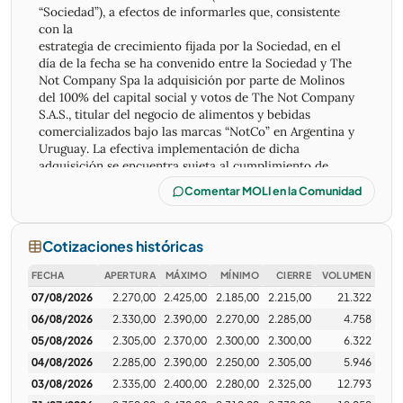
“Sociedad”), a efectos de informarles que, consistente
con la
estrategia de crecimiento fijada por la Sociedad, en el
día de la fecha se ha convenido entre la Sociedad y The
Not Company Spa la adquisición por parte de Molinos
del 100% del capital social y votos de The Not Company
S.A.S., titular del negocio de alimentos y bebidas
comercializados bajo las marcas “NotCo” en Argentina y
Uruguay. La efectiva implementación de dicha
adquisición se encuentra sujeta al cumplimiento de
ciertas
Comentar MOLI en la Comunidad
condiciones y autorizaciones usuales en este tipo de
operaciones.
La incorporación de “NotCo” al portafolio de Molinos
Cotizaciones históricas
representa una clara oportunidad para seguir
ampliando las ocasiones de consumo en las que
FECHA
APERTURA
MÁXIMO
MÍNIMO
CIERRE
VOLUMEN
participa la Sociedad, alineada al propósito y
07/08/2026
2.270,00
2.425,00
2.185,00
2.215,00
21.322
complementaria
al actual negocio de alimentos de marcas líderes, que
06/08/2026
2.330,00
2.390,00
2.270,00
2.285,00
4.758
ahora suma una nueva marca que aporta credenciales de
05/08/2026
2.305,00
2.370,00
2.300,00
2.300,00
6.322
innovación basadas en tendencias asociadas a una nueva
04/08/2026
2.285,00
2.390,00
2.250,00
2.305,00
5.946
generación de consumidores.
03/08/2026
2.335,00
2.400,00
2.280,00
2.325,00
12.793
Sin otro particular, saludamos a Ustedes muy