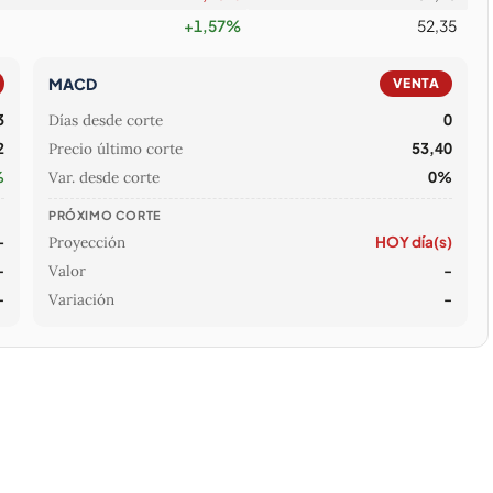
+1,57%
52,35
MACD
VENTA
3
Días desde corte
0
2
Precio último corte
53,40
%
Var. desde corte
0%
PRÓXIMO CORTE
—
Proyección
HOY día(s)
-
Valor
-
-
Variación
-