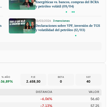
Energéticas vs. bancos, compras del BCRA
y petróleo volátil (09/04)
12/03/2026
3 menciones
n
Declaraciones sobre YPF, inversión de TGS
y volatilidad del petróleo (12/03)
% AÑO
P/E
BETA
SST
+36,89%
2.658,50
0
40
DISTANCIA
VALOR
-6,06%
56,60
-7,13%
57,25