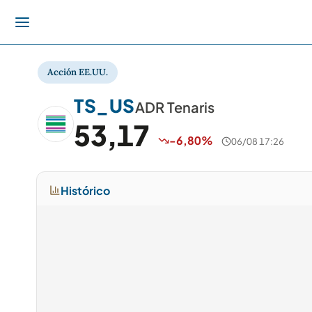
Acción EE.UU.
TS_US
ADR Tenaris
53,17
-6,80%
06/08 17:26
Histórico