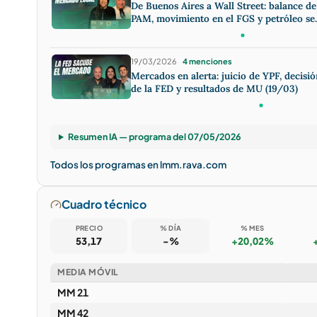
De Buenos Aires a Wall Street: balance de
PAM, movimiento en el FGS y petróleo se
desploma (07/05)
19/03/2026
4 menciones
Mercados en alerta: juicio de YPF, decisió
de la FED y resultados de MU (19/03)
Resumen IA — programa del 07/05/2026
Todos los programas en lmm.rava.com
Cuadro técnico
PRECIO
% DÍA
% MES
53,17
-%
+20,02%
MEDIA MÓVIL
MM 21
MM 42