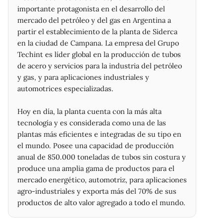
08/07/2026
54,39
55,18
54,13
55,13
1.190.860
importante protagonista en el desarrollo del
07/07/2026
53,67
54,38
53,44
54,11
956.457
mercado del petróleo y del gas en Argentina a
06/07/2026
54,00
54,39
53,72
53,80
705.709
partir el establecimiento de la planta de Siderca
03/07/2026
54,61
54,84
53,50
54,13
1.229.821
en la ciudad de Campana. La empresa del Grupo
02/07/2026
54,61
54,84
53,50
54,13
808.039
Techint es líder global en la producción de tubos
01/07/2026
54,53
54,98
53,84
54,19
731.533
de acero y servicios para la industria del petróleo
30/06/2026
56,24
56,41
54,99
55,49
661.056
y gas, y para aplicaciones industriales y
29/06/2026
56,40
56,79
55,95
55,98
769.357
automotrices especializadas.
26/06/2026
56,94
57,09
55,70
56,03
855.783
25/06/2026
56,55
57,38
56,25
57,36
654.979
Hoy en día, la planta cuenta con la más alta
24/06/2026
56,47
56,77
56,06
56,52
883.424
tecnología y es considerada como una de las
23/06/2026
57,46
58,11
57,26
58,03
651.869
plantas más eficientes e integradas de su tipo en
22/06/2026
57,40
58,25
57,18
58,15
680.242
el mundo. Posee una capacidad de producción
19/06/2026
57,81
58,02
56,53
57,22
1.914.547
anual de 850.000 toneladas de tubos sin costura y
18/06/2026
57,81
58,02
56,53
57,22
1.131.811
produce una amplia gama de productos para el
mercado energético, automotriz, para aplicaciones
17/06/2026
60,90
61,10
58,94
59,11
1.097.001
agro-industriales y exporta más del 70% de sus
16/06/2026
61,29
61,42
60,08
60,19
900.117
productos de alto valor agregado a todo el mundo.
15/06/2026
62,14
62,30
61,60
61,65
667.207
12/06/2026
61,30
62,85
62,85
62,85
1.119.942