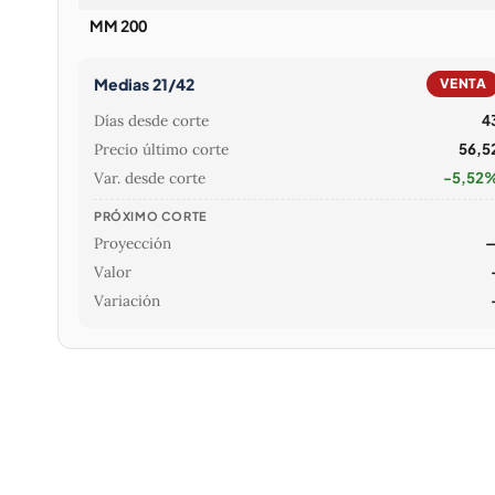
MM 200
Medias 21/42
VENTA
Días desde corte
4
Precio último corte
56,5
Var. desde corte
-5,52
PRÓXIMO CORTE
Proyección
Valor
Variación