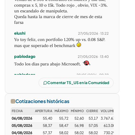
compras x 5, 10 o 15k. Todo rojo , obvio, VIX -3%.
un escandalo de manipuleta.
Queda hasta la marca de cierre de mes de esta
farsa
elushi
27/05/2026 · 13:22
Yo toy feliz, con portfolio 1.20% up vs. 0.08 S&P.
mas que superado el benchmark
pablodago
27/05/2026 · 13:40
Todo los días para abajo Microsoft.
pablodago
29/05/2026 · 09:39
Siempre le tuve fé a Mícrosoft!!!
Comentar TS_US en la Comunidad
Roy1
29/05/2026 · 10:18
Vela numero 40 del SPY operando menos de 50M.
Cotizaciones históricas
Las ultimas 7 menos de 30M
FECHA
APERTURA
MÁXIMO
MÍNIMO
CIERRE
VOLUMEN
elushi
29/05/2026 · 14:28
06/08/2026
55,40
55,72
52,60
53,17
3.767.639
05/08/2026
58,37
58,47
56,98
57,05
613.002
04/08/2026
57,37
58,02
58,02
58,02
730.290