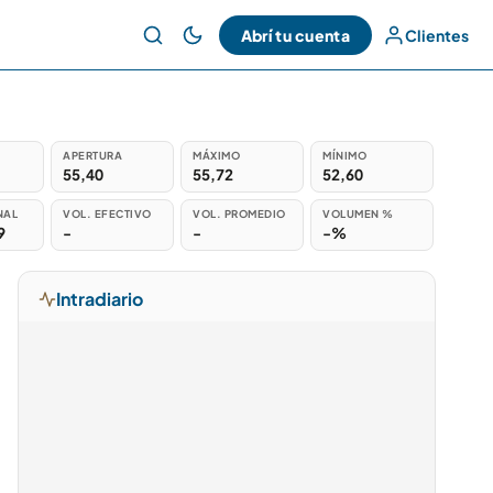
Abrí tu cuenta
Clientes
APERTURA
MÁXIMO
MÍNIMO
55,40
55,72
52,60
NAL
VOL. EFECTIVO
VOL. PROMEDIO
VOLUMEN %
9
-
-
-%
Intradiario