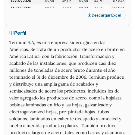
17/07/2026
43,54
45,05
43,54
44,70
167.648
injustificadamente, bajaran por ascensor al mismo
16/07/2026
44,57
44,81
44,02
44,19
324.963
precio de donde arrancaron y mas abajo tambien
Descargar Excel
15/07/2026
45,01
45,43
44,65
44,94
398.155
https://x.com/Julio3725/status/2063712125432852848?
14/07/2026
45,51
46,10
44,71
44,78
437.851
s=20
13/07/2026
44,39
45,29
44,28
44,83
660.044
Perfil
10/07/2026
43,52
44,79
43,52
44,30
401.503
Ternium S.A, es una empresa siderúrgica en las
09/07/2026
43,75
44,11
43,25
43,42
428.177
Américas. Se trata de un productor de acero en bruto en
08/07/2026
42,11
43,08
41,22
42,89
519.489
América Latina, con la fabricación, transformación y
07/07/2026
42,86
43,34
42,07
42,75
433.087
acabado de las instalaciones, que producen casi diez
06/07/2026
41,74
43,04
41,51
42,43
592.784
millones de toneladas de acero bruto durante el año
03/07/2026
42,13
42,60
41,44
41,75
270.800
terminado el 31 de diciembre de 2006. Ternium produce
02/07/2026
42,13
42,60
41,44
41,75
194.918
y distribuye una amplia gama de acabados y
01/07/2026
42,28
42,97
41,30
41,55
604.865
semiacabados de acero los productos, incluidos los de
30/06/2026
43,81
44,24
42,58
42,70
241.876
valor agregado los productos de acero, como la hojalata,
29/06/2026
44,42
44,42
43,21
43,52
221.975
bobinas laminadas en frío y las hojas, galvanizado y
26/06/2026
45,01
45,28
44,08
44,44
158.694
electrogalvanized hojas, pre-pintada hojas, tubos
25/06/2026
45,52
45,88
45,00
45,37
78.928
soldados, laminados en caliente decapado y annealed y
24/06/2026
44,99
45,77
44,69
44,96
276.091
hecho a medida productos planos. También produce
23/06/2026
45,55
45,93
45,00
45,36
151.361
productos largos de acero, tales como barras y alambrón.