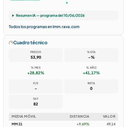
Resumen IA — programa del 10/06/2026
Todos los programas en lmm.rava.com
Cuadro técnico
PRECIO
% DÍA
53,90
-%
% MES
% AÑO
+28,82%
+41,17%
P/E
BETA
-
0
SST
82
MEDIA MÓVIL
DISTANCIA
VALOR
MM 21
+9,69%
49,14