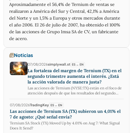
22/06/2026
46,53
47,55
45,57
46,63
274.900
Aproximadamente el 56,4% de Ternium de ventas se
19/06/2026
47,52
48,11
46,18
46,30
351.310
realizaron a América del Sur y Central, 42,1% a América
del Norte y un 1,5% a Europa y otros mercados durante
18/06/2026
47,52
48,11
46,18
46,30
224.654
el año 2006. El 26 de julio de 2007, ha obtenido el 100%
17/06/2026
49,00
49,47
47,13
47,49
314.415
de las acciones de Grupo Imsa SA de CV, un fabricante
16/06/2026
50,00
50,90
49,06
49,06
397.067
de acero.
15/06/2026
49,70
51,00
49,70
49,92
512.006
12/06/2026
49,07
49,49
49,49
49,49
562.072
11/06/2026
48,00
48,56
48,56
48,56
799.254
Noticias
10/06/2026
47,99
47,20
47,20
47,20
123.340
07/08/2026
simplywall.st
ES ← EN
09/06/2026
48,29
49,00
47,16
48,01
376.259
La fortaleza del margen de Ternium (TX) en el
08/06/2026
48,46
48,56
47,44
47,70
142.037
segundo trimestre aumenta el interés. ¿Está
la acción valorada de manera justa?
05/06/2026
49,41
50,00
47,46
48,02
203.788
Las acciones de Ternium (NYSE:TX) están en el foco de
04/06/2026
49,42
50,31
49,15
50,12
597.439
atención después de que los resultados del segundo
03/06/2026
50,86
50,98
49,73
49,82
589.710
trimestre de 2026 mostraran mayores ventas, un
02/06/2026
aumento en el margen EBITDA ajustado al 16,5 % y una
49,66
51,73
49,48
51,24
146.980
07/08/2026
TradingKey
ES ← EN
sorpresa en las ganancias frente a las expectativas de
01/06/2026
48,00
49,41
47,32
49,08
1.286.632
Las acciones de Ternium SA (TX) subieron un 4,01% el
los analistas. Vea nuestro último análisis de Ternium. La
7 de agosto: ¿Qué señal envía?
29/05/2026
49,16
49,16
48,01
48,25
468.673
sorpresa de las ganancias del segundo trimestre y la
Ternium SA Stock (TX) Moved Up by 4.01% on Aug 7: What Signal
mejora del margen parecen haber reforzado el interés
28/05/2026
49,48
49,61
48,68
49,04
477.227
Does It Send?
en Ternium, con el precio de la acción en US$51,89
27/05/2026
49,13
49,85
48,63
49,67
843.358