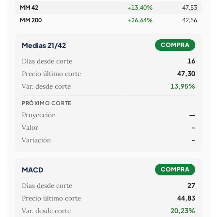
MM 42
+13,40%
47,53
MM 200
+26,64%
42,56
Medias 21/42
COMPRA
Días desde corte
16
Precio último corte
47,30
Var. desde corte
13,95%
PRÓXIMO CORTE
Proyección
—
Valor
-
Variación
-
MACD
COMPRA
Días desde corte
27
Precio último corte
44,83
Var. desde corte
20,23%