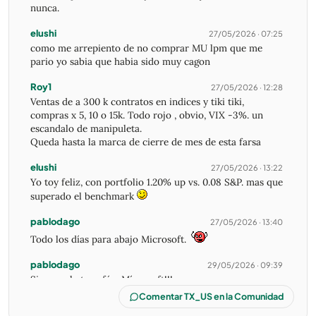
nunca.
elushi
27/05/2026 · 07:25
como me arrepiento de no comprar MU lpm que me
pario yo sabia que habia sido muy cagon
Roy1
27/05/2026 · 12:28
Ventas de a 300 k contratos en indices y tiki tiki,
compras x 5, 10 o 15k. Todo rojo , obvio, VIX -3%. un
escandalo de manipuleta.
Queda hasta la marca de cierre de mes de esta farsa
elushi
27/05/2026 · 13:22
Yo toy feliz, con portfolio 1.20% up vs. 0.08 S&P. mas que
superado el benchmark
pablodago
27/05/2026 · 13:40
Todo los días para abajo Microsoft.
pablodago
29/05/2026 · 09:39
Siempre le tuve fé a Mícrosoft!!!
Comentar TX_US en la Comunidad
Roy1
29/05/2026 · 10:18