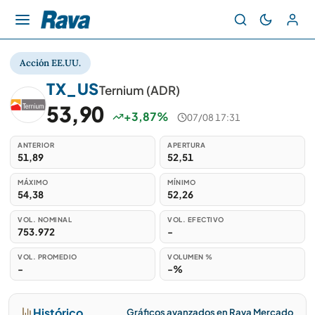
Acción EE.UU.
TX_US
Ternium (ADR)
53,90
+3,87%
07/08 17:31
ANTERIOR
APERTURA
51,89
52,51
MÁXIMO
MÍNIMO
54,38
52,26
VOL. NOMINAL
VOL. EFECTIVO
753.972
-
VOL. PROMEDIO
VOLUMEN %
-
-%
Histórico
Gráficos avanzados en Rava Mercado