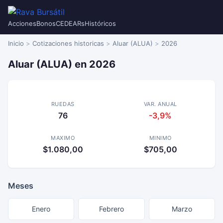
Acciones
Bonos
CEDEARs
Históricos
Inicio
Cotizaciones historicas
Aluar (ALUA)
2026
Aluar (ALUA) en 2026
RUEDAS
VAR. ANUAL
76
-3,9%
MAXIMO
MINIMO
$1.080,00
$705,00
Meses
Enero
Febrero
Marzo