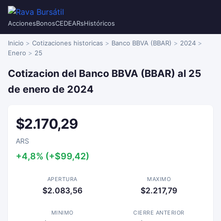
Acciones
Bonos
CEDEARs
Históricos
Inicio
Cotizaciones historicas
Banco BBVA (BBAR)
2024
Enero
25
Cotizacion del Banco BBVA (BBAR) al 25
de enero de 2024
$2.170,29
ARS
+4,8% (+$99,42)
APERTURA
MAXIMO
$2.083,56
$2.217,79
MINIMO
CIERRE ANTERIOR