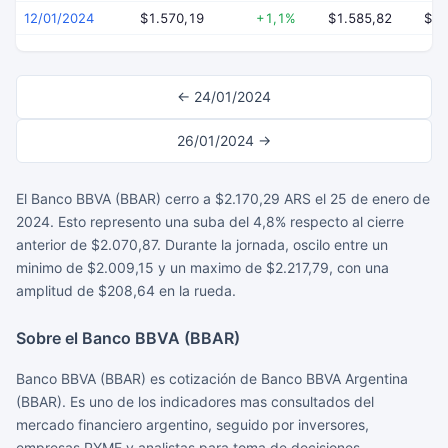
12/01/2024
$1.570,19
+1,1%
$1.585,82
$1.
← 24/01/2024
26/01/2024 →
El Banco BBVA (BBAR) cerro a $2.170,29 ARS el 25 de enero de
2024. Esto represento una suba del 4,8% respecto al cierre
anterior de $2.070,87. Durante la jornada, oscilo entre un
minimo de $2.009,15 y un maximo de $2.217,79, con una
amplitud de $208,64 en la rueda.
Sobre el Banco BBVA (BBAR)
Banco BBVA (BBAR) es cotización de Banco BBVA Argentina
(BBAR). Es uno de los indicadores mas consultados del
mercado financiero argentino, seguido por inversores,
empresas PYME y analistas para toma de decisiones