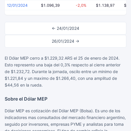
12/01/2024
$1.096,39
-2,0%
$1.138,97
$1.
← 24/01/2024
26/01/2024 →
El Dólar MEP cerro a $1.229,32 ARS el 25 de enero de 2024.
Esto represento una baja del 0,3% respecto al cierre anterior
de $1.232,72. Durante la jornada, oscilo entre un minimo de
$1.221,84 y un maximo de $1.266,40, con una amplitud de
$44,56 en la rueda.
Sobre el Dólar MEP
Dólar MEP es cotización del Dólar MEP (Bolsa). Es uno de los
indicadores mas consultados del mercado financiero argentino,
seguido por inversores, empresas PYME y analistas para toma
de decisiones economicas. El tipo de cambio refleja la