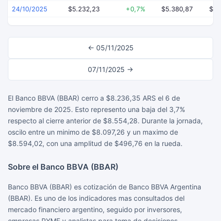
24/10/2025
$5.232,23
+0,7%
$5.380,87
$5.
← 05/11/2025
07/11/2025 →
El Banco BBVA (BBAR) cerro a $8.236,35 ARS el 6 de
noviembre de 2025. Esto represento una baja del 3,7%
respecto al cierre anterior de $8.554,28. Durante la jornada,
oscilo entre un minimo de $8.097,26 y un maximo de
$8.594,02, con una amplitud de $496,76 en la rueda.
Sobre el Banco BBVA (BBAR)
Banco BBVA (BBAR) es cotización de Banco BBVA Argentina
(BBAR). Es uno de los indicadores mas consultados del
mercado financiero argentino, seguido por inversores,
empresas PYME y analistas para toma de decisiones