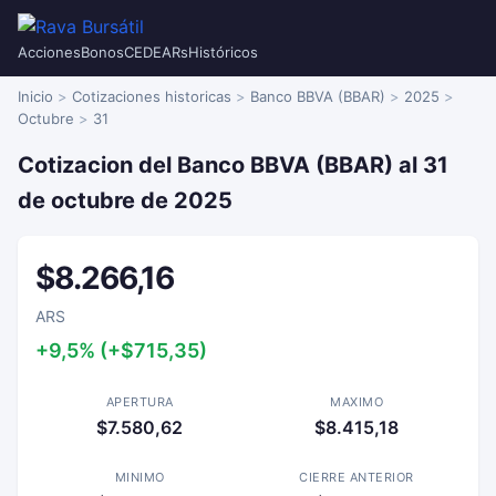
Acciones
Bonos
CEDEARs
Históricos
Inicio
Cotizaciones historicas
Banco BBVA (BBAR)
2025
Octubre
31
Cotizacion del Banco BBVA (BBAR) al 31
de octubre de 2025
$8.266,16
ARS
+9,5% (+$715,35)
APERTURA
MAXIMO
$7.580,62
$8.415,18
MINIMO
CIERRE ANTERIOR