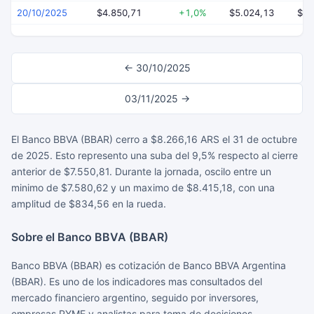
20/10/2025
$4.850,71
+1,0%
$5.024,13
$4.
← 30/10/2025
03/11/2025 →
El Banco BBVA (BBAR) cerro a $8.266,16 ARS el 31 de octubre
de 2025. Esto represento una suba del 9,5% respecto al cierre
anterior de $7.550,81. Durante la jornada, oscilo entre un
minimo de $7.580,62 y un maximo de $8.415,18, con una
amplitud de $834,56 en la rueda.
Sobre el Banco BBVA (BBAR)
Banco BBVA (BBAR) es cotización de Banco BBVA Argentina
(BBAR). Es uno de los indicadores mas consultados del
mercado financiero argentino, seguido por inversores,
empresas PYME y analistas para toma de decisiones