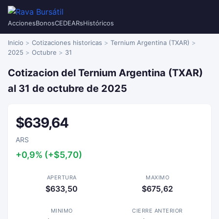
Acciones
Bonos
CEDEARs
Históricos
Inicio
Cotizaciones historicas
Ternium Argentina (TXAR)
2025
Octubre
31
Cotizacion del Ternium Argentina (TXAR)
al 31 de octubre de 2025
$639,64
ARS
+0,9% (+$5,70)
APERTURA
MAXIMO
$633,50
$675,62
MINIMO
CIERRE ANTERIOR