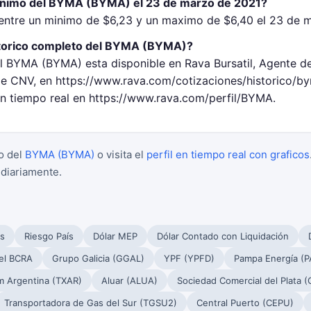
minimo del BYMA (BYMA) el 23 de marzo de 2021?
ntre un minimo de $6,23 y un maximo de $6,40 el 23 de m
storico completo del BYMA (BYMA)?
el BYMA (BYMA) esta disponible en Rava Bursatil, Agente de
 CNV, en https://www.rava.com/cotizaciones/historico/b
 en tiempo real en https://www.rava.com/perfil/BYMA.
o del
BYMA (BYMA)
o visita el
perfil en tiempo real con graficos
 diariamente.
s
Riesgo País
Dólar MEP
Dólar Contado con Liquidación
el BCRA
Grupo Galicia (GGAL)
YPF (YPFD)
Pampa Energía (
m Argentina (TXAR)
Aluar (ALUA)
Sociedad Comercial del Plata 
Transportadora de Gas del Sur (TGSU2)
Central Puerto (CEPU)