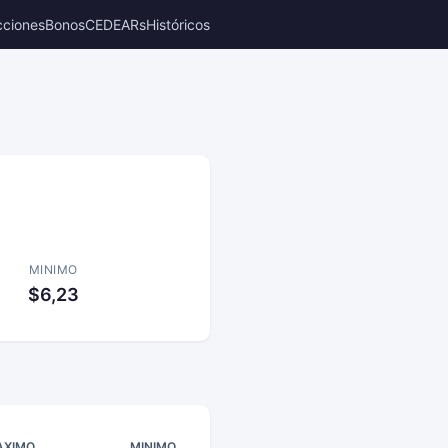
cciones
Bonos
CEDEARs
Históricos
MINIMO
$6,23
AXIMO
MINIMO