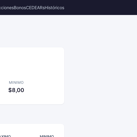
cciones
Bonos
CEDEARs
Históricos
MINIMO
$8,00
AXIMO
MINIMO