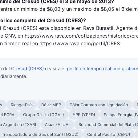
inimo del Cresud (CRES) el 3 de mayo de 2013?
 entre un minimo de $8,00 y un maximo de $8,05 el 3 de m
torico completo del Cresud (CRES)?
l Cresud (CRES) esta disponible en Rava Bursatil, Agente d
 CNV, en https://www.rava.com/cotizaciones/historico/cr
en tiempo real en https://www.rava.com/perfil/CRES.
o del
Cresud (CRES)
o visita el
perfil en tiempo real con grafico
 diariamente.
s
Riesgo País
Dólar MEP
Dólar Contado con Liquidación
el BCRA
Grupo Galicia (GGAL)
YPF (YPFD)
Pampa Energía (
m Argentina (TXAR)
Aluar (ALUA)
Sociedad Comercial del Plata 
Transportadora de Gas del Sur (TGSU2)
Central Puerto (CEPU)