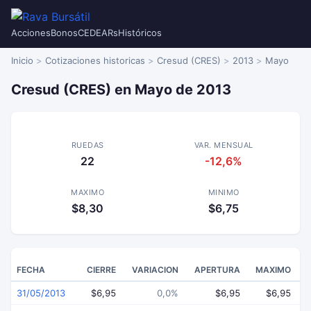
Acciones
Bonos
CEDEARs
Históricos
Inicio
Cotizaciones historicas
Cresud (CRES)
2013
Mayo
Cresud (CRES) en Mayo de 2013
RUEDAS
VAR. MENSUAL
22
-12,6%
MAXIMO
MINIMO
$8,30
$6,75
FECHA
CIERRE
VARIACION
APERTURA
MAXIMO
31/05/2013
$6,95
0,0%
$6,95
$6,95