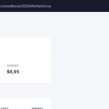
cciones
Bonos
CEDEARs
Históricos
MINIMO
$6,95
XIMO
MINIMO