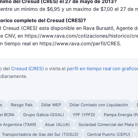
inimo del Cresud (CRES) el 27 de mayo de 2013?
 entre un minimo de $6,95 y un maximo de $7,00 el 27 de 
torico completo del Cresud (CRES)?
l Cresud (CRES) esta disponible en Rava Bursatil, Agente d
 CNV, en https://www.rava.com/cotizaciones/historico/cr
en tiempo real en https://www.rava.com/perfil/CRES.
o del
Cresud (CRES)
o visita el
perfil en tiempo real con grafico
 diariamente.
s
Riesgo País
Dólar MEP
Dólar Contado con Liquidación
el BCRA
Grupo Galicia (GGAL)
YPF (YPFD)
Pampa Energía (
m Argentina (TXAR)
Aluar (ALUA)
Sociedad Comercial del Plata 
Transportadora de Gas del Sur (TGSU2)
Central Puerto (CEPU)