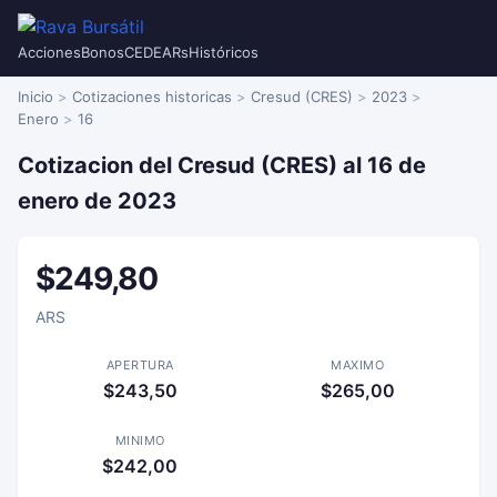
Acciones
Bonos
CEDEARs
Históricos
Inicio
Cotizaciones historicas
Cresud (CRES)
2023
Enero
16
Cotizacion del Cresud (CRES) al 16 de
enero de 2023
$249,80
ARS
APERTURA
MAXIMO
$243,50
$265,00
MINIMO
$242,00