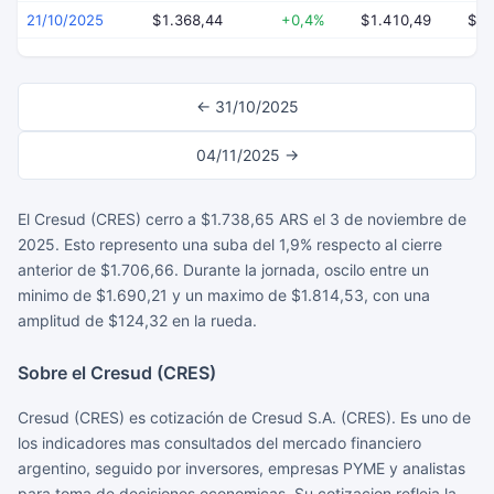
21/10/2025
$1.368,44
+0,4%
$1.410,49
$1.
← 31/10/2025
04/11/2025 →
El Cresud (CRES) cerro a $1.738,65 ARS el 3 de noviembre de
2025. Esto represento una suba del 1,9% respecto al cierre
anterior de $1.706,66. Durante la jornada, oscilo entre un
minimo de $1.690,21 y un maximo de $1.814,53, con una
amplitud de $124,32 en la rueda.
Sobre el Cresud (CRES)
Cresud (CRES) es cotización de Cresud S.A. (CRES). Es uno de
los indicadores mas consultados del mercado financiero
argentino, seguido por inversores, empresas PYME y analistas
para toma de decisiones economicas. Su cotizacion refleja la