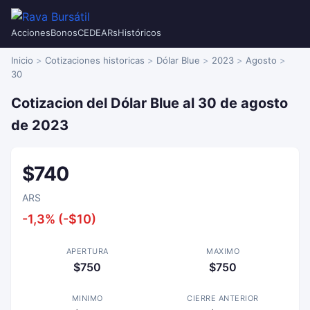
Acciones
Bonos
CEDEARs
Históricos
Inicio
Cotizaciones historicas
Dólar Blue
2023
Agosto
30
Cotizacion del Dólar Blue al 30 de agosto
de 2023
$740
ARS
-1,3% (-$10)
APERTURA
MAXIMO
$750
$750
MINIMO
CIERRE ANTERIOR