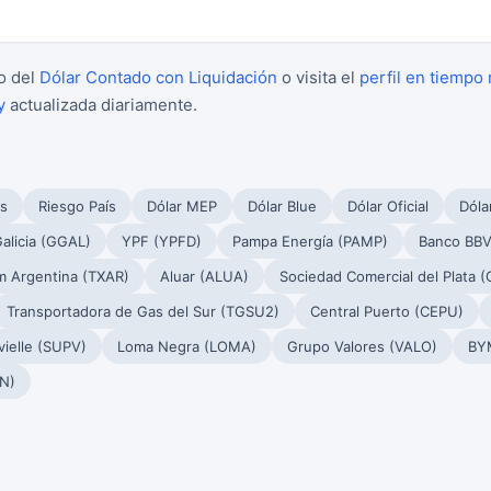
o del
Dólar Contado con Liquidación
o visita el
perfil en tiempo 
y
actualizada diariamente.
s
Riesgo País
Dólar MEP
Dólar Blue
Dólar Oficial
Dóla
alicia (GGAL)
YPF (YPFD)
Pampa Energía (PAMP)
Banco BBV
m Argentina (TXAR)
Aluar (ALUA)
Sociedad Comercial del Plata 
Transportadora de Gas del Sur (TGSU2)
Central Puerto (CEPU)
ielle (SUPV)
Loma Negra (LOMA)
Grupo Valores (VALO)
BY
N)