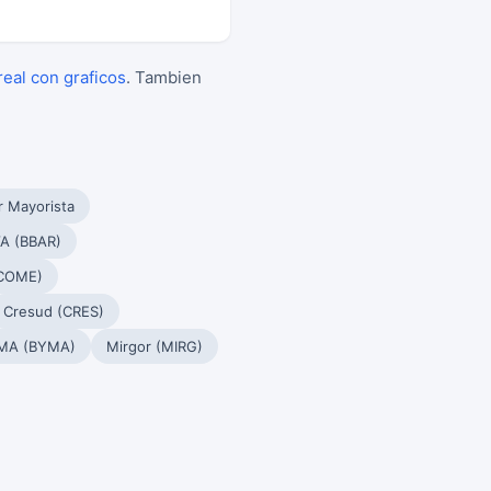
real con graficos
. Tambien
r Mayorista
A (BBAR)
(COME)
Cresud (CRES)
MA (BYMA)
Mirgor (MIRG)