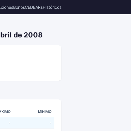
cciones
Bonos
CEDEARs
Históricos
abril de 2008
AXIMO
MINIMO
-
-