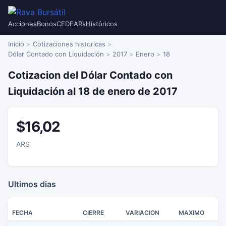
Acciones
Bonos
CEDEARs
Históricos
Inicio
Cotizaciones historicas
Dólar Contado con Liquidación
2017
Enero
18
Cotizacion del Dólar Contado con
Liquidación al 18 de enero de 2017
$16,02
ARS
Ultimos dias
FECHA
CIERRE
VARIACION
MAXIMO