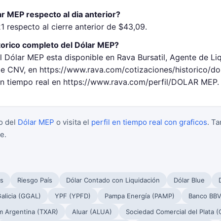
r MEP respecto al dia anterior?
1 respecto al cierre anterior de $43,09.
torico completo del Dólar MEP?
l Dólar MEP esta disponible en Rava Bursatil, Agente de Li
 CNV, en https://www.rava.com/cotizaciones/historico/d
 en tiempo real en https://www.rava.com/perfil/DOLAR MEP.
o del
Dólar MEP
o visita el
perfil en tiempo real con graficos
. T
e.
s
Riesgo País
Dólar Contado con Liquidación
Dólar Blue
alicia (GGAL)
YPF (YPFD)
Pampa Energía (PAMP)
Banco BBV
m Argentina (TXAR)
Aluar (ALUA)
Sociedad Comercial del Plata 