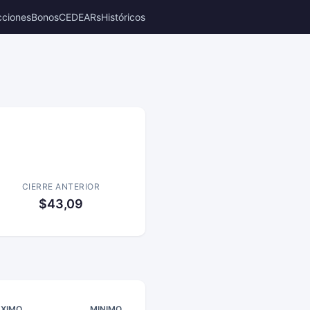
cciones
Bonos
CEDEARs
Históricos
CIERRE ANTERIOR
$43,09
XIMO
MINIMO