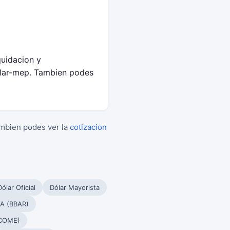
quidacion y
olar-mep. Tambien podes
ambien podes ver la
cotizacion
Dólar Oficial
Dólar Mayorista
A (BBAR)
(COME)