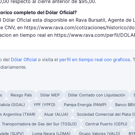
0,00 respecto al cierre anterior de $95,00.
orico completo del Dólar Oficial?
l Dólar Oficial esta disponible en Rava Bursatil, Agente de 
CNV, en https://www.rava.com/cotizaciones/historico/dola
zacion en tiempo real en https://www.rava.com/perfil/DOLA
o del
Dólar Oficial
o visita el
perfil en tiempo real con graficos
. 
 diariamente.
s
Riesgo País
Dólar MEP
Dólar Contado con Liquidación
alicia (GGAL)
YPF (YPFD)
Pampa Energía (PAMP)
Banco BBV
m Argentina (TXAR)
Aluar (ALUA)
Sociedad Comercial del Plata 
Transportadora de Gas del Sur (TGSU2)
Central Puerto (CEPU)
ielle (SUPV)
Loma Negra (LOMA)
Grupo Valores (VALO)
BY