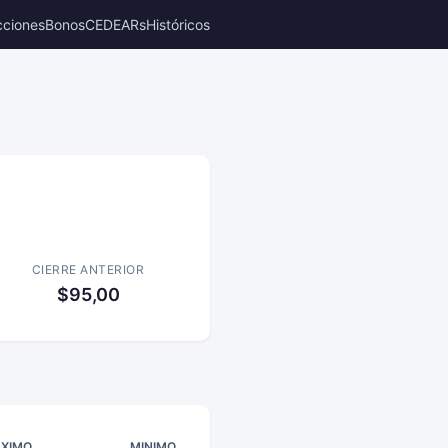
cciones
Bonos
CEDEARs
Históricos
CIERRE ANTERIOR
$95,00
XIMO
MINIMO