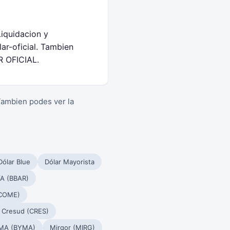
Liquidacion y
r-oficial. Tambien
R OFICIAL.
Tambien podes ver la
Dólar Blue
Dólar Mayorista
A (BBAR)
(COME)
Cresud (CRES)
MA (BYMA)
Mirgor (MIRG)