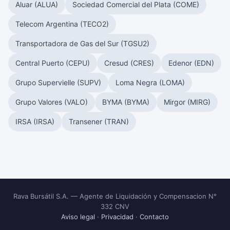
Aluar (ALUA)
Sociedad Comercial del Plata (COME)
Telecom Argentina (TECO2)
Transportadora de Gas del Sur (TGSU2)
Central Puerto (CEPU)
Cresud (CRES)
Edenor (EDN)
Grupo Supervielle (SUPV)
Loma Negra (LOMA)
Grupo Valores (VALO)
BYMA (BYMA)
Mirgor (MIRG)
IRSA (IRSA)
Transener (TRAN)
Rava Bursátil S.A. — Agente de Liquidación y Compensacion N°
332 CNV
Aviso legal
·
Privacidad
·
Contacto