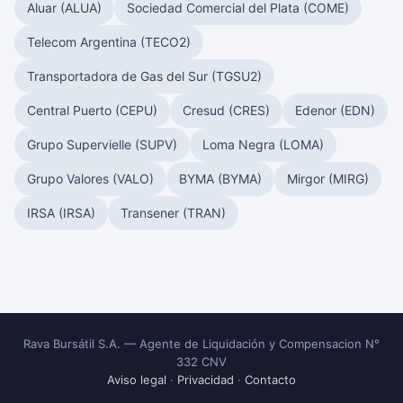
Aluar (ALUA)
Sociedad Comercial del Plata (COME)
Telecom Argentina (TECO2)
Transportadora de Gas del Sur (TGSU2)
Central Puerto (CEPU)
Cresud (CRES)
Edenor (EDN)
Grupo Supervielle (SUPV)
Loma Negra (LOMA)
Grupo Valores (VALO)
BYMA (BYMA)
Mirgor (MIRG)
IRSA (IRSA)
Transener (TRAN)
Rava Bursátil S.A. — Agente de Liquidación y Compensacion N°
332 CNV
Aviso legal
·
Privacidad
·
Contacto