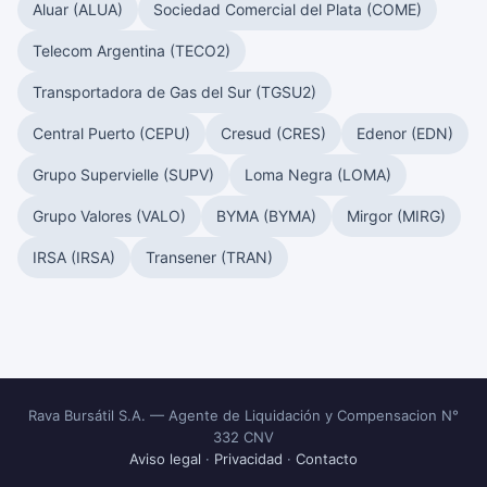
Aluar (ALUA)
Sociedad Comercial del Plata (COME)
Telecom Argentina (TECO2)
Transportadora de Gas del Sur (TGSU2)
Central Puerto (CEPU)
Cresud (CRES)
Edenor (EDN)
Grupo Supervielle (SUPV)
Loma Negra (LOMA)
Grupo Valores (VALO)
BYMA (BYMA)
Mirgor (MIRG)
IRSA (IRSA)
Transener (TRAN)
Rava Bursátil S.A. — Agente de Liquidación y Compensacion N°
332 CNV
Aviso legal
·
Privacidad
·
Contacto