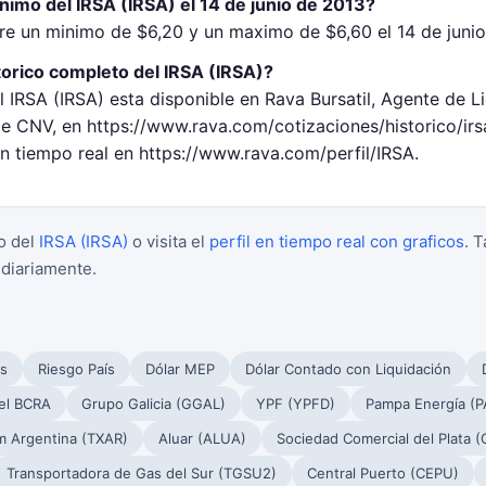
nimo del IRSA (IRSA) el 14 de junio de 2013?
tre un minimo de $6,20 y un maximo de $6,60 el 14 de junio
torico completo del IRSA (IRSA)?
l IRSA (IRSA) esta disponible en Rava Bursatil, Agente de L
 CNV, en https://www.rava.com/cotizaciones/historico/ir
en tiempo real en https://www.rava.com/perfil/IRSA.
o del
IRSA (IRSA)
o visita el
perfil en tiempo real con graficos
. 
 diariamente.
s
Riesgo País
Dólar MEP
Dólar Contado con Liquidación
el BCRA
Grupo Galicia (GGAL)
YPF (YPFD)
Pampa Energía (
m Argentina (TXAR)
Aluar (ALUA)
Sociedad Comercial del Plata 
Transportadora de Gas del Sur (TGSU2)
Central Puerto (CEPU)