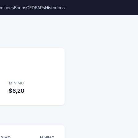
cciones
Bonos
CEDEARs
Históricos
MINIMO
$6,20
XIMO
MINIMO