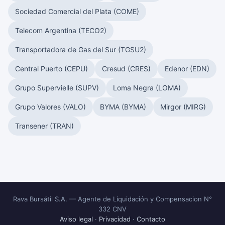
Sociedad Comercial del Plata (COME)
Telecom Argentina (TECO2)
Transportadora de Gas del Sur (TGSU2)
Central Puerto (CEPU)
Cresud (CRES)
Edenor (EDN)
Grupo Supervielle (SUPV)
Loma Negra (LOMA)
Grupo Valores (VALO)
BYMA (BYMA)
Mirgor (MIRG)
Transener (TRAN)
Rava Bursátil S.A. — Agente de Liquidación y Compensacion N°
332 CNV
Aviso legal
·
Privacidad
·
Contacto