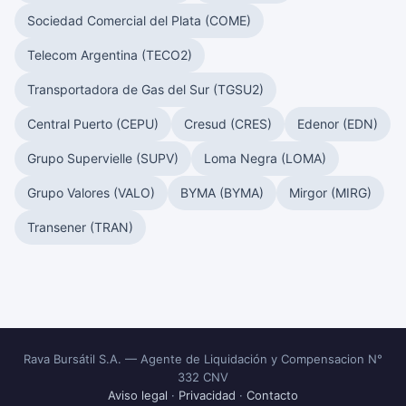
Sociedad Comercial del Plata (COME)
Telecom Argentina (TECO2)
Transportadora de Gas del Sur (TGSU2)
Central Puerto (CEPU)
Cresud (CRES)
Edenor (EDN)
Grupo Supervielle (SUPV)
Loma Negra (LOMA)
Grupo Valores (VALO)
BYMA (BYMA)
Mirgor (MIRG)
Transener (TRAN)
Rava Bursátil S.A. — Agente de Liquidación y Compensacion N°
332 CNV
Aviso legal
·
Privacidad
·
Contacto