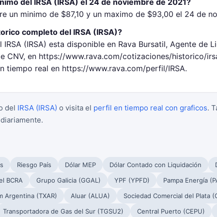
inimo del IRSA (IRSA) el 24 de noviembre de 2021?
tre un minimo de $87,10 y un maximo de $93,00 el 24 de n
torico completo del IRSA (IRSA)?
l IRSA (IRSA) esta disponible en Rava Bursatil, Agente de L
 CNV, en https://www.rava.com/cotizaciones/historico/ir
en tiempo real en https://www.rava.com/perfil/IRSA.
o del
IRSA (IRSA)
o visita el
perfil en tiempo real con graficos
. 
 diariamente.
s
Riesgo País
Dólar MEP
Dólar Contado con Liquidación
el BCRA
Grupo Galicia (GGAL)
YPF (YPFD)
Pampa Energía (
m Argentina (TXAR)
Aluar (ALUA)
Sociedad Comercial del Plata 
Transportadora de Gas del Sur (TGSU2)
Central Puerto (CEPU)