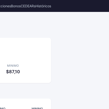
cciones
Bonos
CEDEARs
Históricos
MINIMO
$87,10
IMO
MINIMO