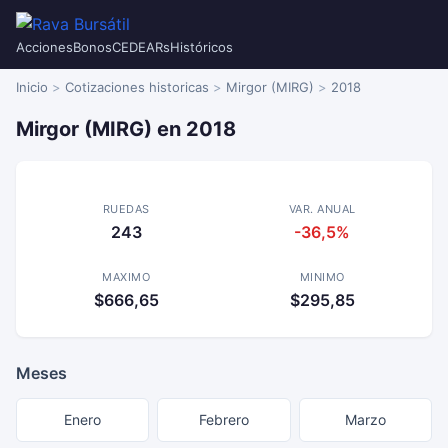
Acciones
Bonos
CEDEARs
Históricos
Inicio
Cotizaciones historicas
Mirgor (MIRG)
2018
Mirgor (MIRG) en 2018
RUEDAS
VAR. ANUAL
243
-36,5%
MAXIMO
MINIMO
$666,65
$295,85
Meses
Enero
Febrero
Marzo