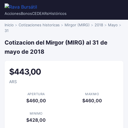
Acciones
Bonos
CEDEARs
Históricos
Inicio
Cotizaciones historicas
Mirgor (MIRG)
2018
Mayo
31
Cotizacion del Mirgor (MIRG) al 31 de
mayo de 2018
$443,00
ARS
APERTURA
MAXIMO
$460,00
$460,00
MINIMO
$428,00