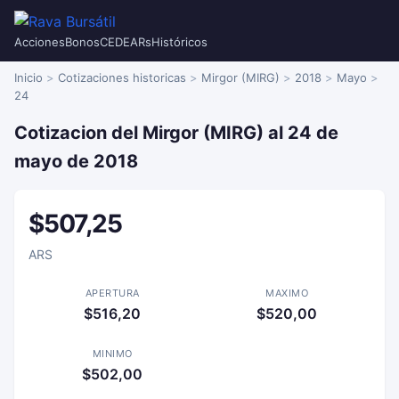
Acciones
Bonos
CEDEARs
Históricos
Inicio
Cotizaciones historicas
Mirgor (MIRG)
2018
Mayo
24
Cotizacion del Mirgor (MIRG) al 24 de
mayo de 2018
$507,25
ARS
APERTURA
MAXIMO
$516,20
$520,00
MINIMO
$502,00