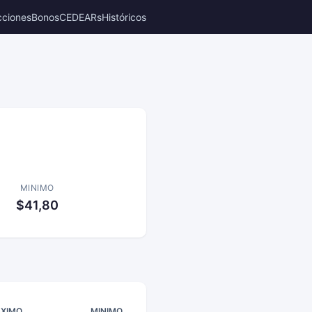
cciones
Bonos
CEDEARs
Históricos
MINIMO
$41,80
XIMO
MINIMO