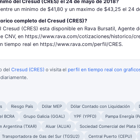
inimo del Cresud (CRES) el 24 de mayo de 2018?
 entre un minimo de $41,80 y un maximo de $43,25 el 24 
torico completo del Cresud (CRES)?
l Cresud (CRES) esta disponible en Rava Bursatil, Agente d
 CNV, en https://www.rava.com/cotizaciones/historico/cr
en tiempo real en https://www.rava.com/perfil/CRES.
o del
Cresud (CRES)
o visita el
perfil en tiempo real con grafico
 diariamente.
s
Riesgo País
Dólar MEP
Dólar Contado con Liquidación
el BCRA
Grupo Galicia (GGAL)
YPF (YPFD)
Pampa Energía (
m Argentina (TXAR)
Aluar (ALUA)
Sociedad Comercial del Plata 
Transportadora de Gas del Sur (TGSU2)
Central Puerto (CEPU)